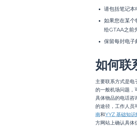
请包括笔记本
如果您在某个
给GTAA之前
保留每封电子
如何联
主要联系方式是电
的一般机场问题，可
具体物品的电话咨
的途径，工作人员
南
和
YYZ 基础知
方网站上确认具体