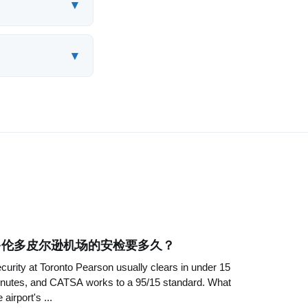
▾
▾
多伦多皮尔逊机场的安检要多久？
curity at Toronto Pearson usually clears in under 15
nutes, and CATSA works to a 95/15 standard. What
e airport's ...