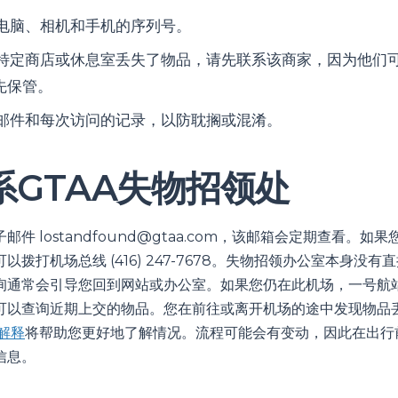
电脑、相机和手机的序列号。
特定商店或休息室丢失了物品，请先联系该商家，因为他们
先保管。
邮件和每次访问的记录，以防耽搁或混淆。
系GTAA失物招领处
子邮件
lostandfound@gtaa.com
，该邮箱会定期查看。如果
以拨打机场总线 (416) 247-7678。失物招领办公室本身没
询通常会引导您回到网站或办公室。如果您仍在此机场，一号航
可以查询近期上交的物品。您在前往或离开机场的途中发现物品
识解释
将帮助您更好地了解情况。流程可能会有变动，因此在出行
信息。