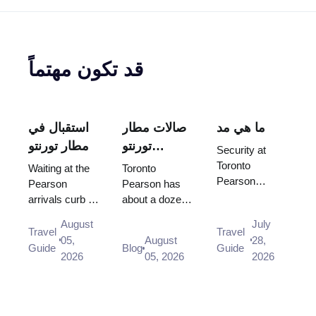
قد تكون مهتماً
ما هي مد
صالات مطار
استقبال في
تورنتو
مطار تورنتو
Security at
بيرسون: أي
بيرسون: أين
Toronto
Waiting at the
Toronto
Pearson
منها يمكنك
تنتظر ومن
Pearson
Pearson has
usually clears
arrivals curb is
about a dozen
استخدامه
أي باب
in under 15
not allowed,
lounges, and
بالفعل؟
August
July
minutes, and
and there is no
your terminal
Travel
Travel
05,
August
28,
CATSA works
designated
and destination
Guide
Blog
Guide
2026
05, 2026
2026
to a 95/15
drop-off area
zone decide
standard. What
on the Arrivals
which one you
the airport's ...
level at a...
can use before
pr...