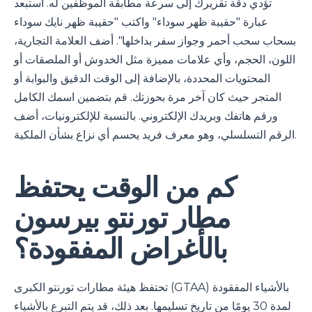
تؤدي دقة تقريرك إلى سرعة مطابقة الموظفين له. استبعد
عبارة "حقيبة ظهر سوداء" واكتب "حقيبة ظهر نايك سوداء
بسحاب سحب أحمر وجواز سفر بداخلها". أضف العلامة التجارية،
اللون، الحجم، وأي علامات مميزة مثل الخدوش أو الملصقات أو
المحتويات المحددة، بالإضافة إلى الوقت الدقيق والبوابة أو
المتجر حيث كان آخر مرة بحوزتك. قم بتضمين اسمك الكامل
ورقم هاتفك وبريدك الإلكتروني. بالنسبة للإلكترونيات، أضف
الرقم التسلسلي، وهو معرف فريد يحسم أي نزاع بشأن الملكية.
كم من الوقت يحتفظ
مطار تورنتو بيرسون
بالأغراض المفقودة؟
تحتفظ هيئة مطارات تورنتو الكبرى (GTAA) بالأشياء المفقودة
لمدة 30 يومًا من تاريخ تسليمها. بعد ذلك، قد يتم التبرع بالأشياء