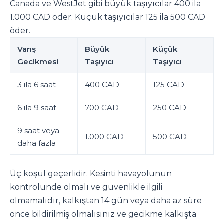
Canada ve WestJet gibi büyük taşıyıcılar 400 ila
1.000 CAD öder. Küçük taşıyıcılar 125 ila 500 CAD
öder.
Varış
Büyük
Küçük
Gecikmesi
Taşıyıcı
Taşıyıcı
3 ila 6 saat
400 CAD
125 CAD
6 ila 9 saat
700 CAD
250 CAD
9 saat veya
1.000 CAD
500 CAD
daha fazla
Üç koşul geçerlidir. Kesinti havayolunun
kontrolünde olmalı ve güvenlikle ilgili
olmamalıdır, kalkıştan 14 gün veya daha az süre
önce bildirilmiş olmalısınız ve gecikme kalkışta