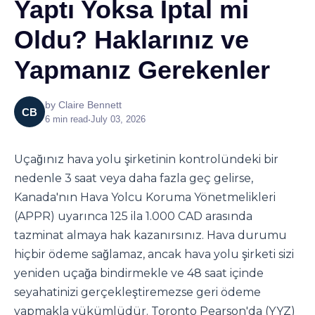
Yaptı Yoksa İptal mi
Oldu? Haklarınız ve
Yapmanız Gerekenler
by
Claire Bennett
CB
6
min read
•
July 03, 2026
Uçağınız hava yolu şirketinin kontrolündeki bir
nedenle 3 saat veya daha fazla geç gelirse,
Kanada'nın Hava Yolcu Koruma Yönetmelikleri
(APPR) uyarınca 125 ila 1.000 CAD arasında
tazminat almaya hak kazanırsınız. Hava durumu
hiçbir ödeme sağlamaz, ancak hava yolu şirketi sizi
yeniden uçağa bindirmekle ve 48 saat içinde
seyahatinizi gerçekleştiremezse geri ödeme
yapmakla yükümlüdür. Toronto Pearson'da (YYZ)