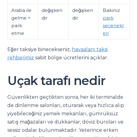
Araba ile
değişken
değişken
Bakınız
gelme +
dir
dir
park
park
seçenekl
etme
eri
Eğer taksiye binecekseniz,
havaalanı taksi
rehberimiz
sabit bölge ücretlerini açıklar.
Uçak tarafı nedir
Güvenlikten geçtikten sonra, her iki terminalde
de dinlenme salonları, oturarak veya hızlıca alıp
yiyebileceğiniz yemek mekanları, gümrüksüz
satış mağazaları ve dükkanlar, döviz büroları ve
sessiz odalar bulunmaktadır. Yeterince erken