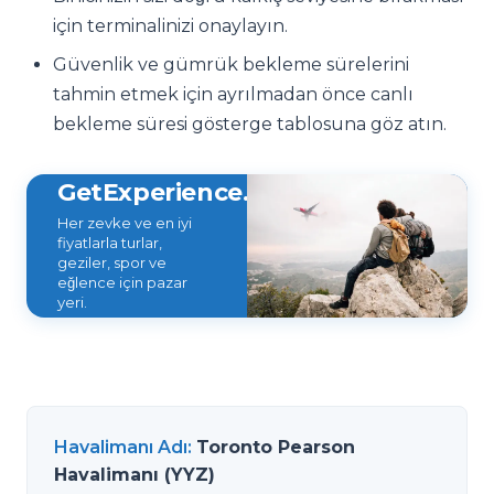
için terminalinizi onaylayın.
Güvenlik ve gümrük bekleme sürelerini
tahmin etmek için ayrılmadan önce canlı
bekleme süresi gösterge tablosuna göz atın.
GetExperience.com
Her zevke ve en iyi
fiyatlarla turlar,
geziler, spor ve
eğlence için pazar
yeri.
Havalimanı Adı
:
Toronto Pearson
Havalimanı (YYZ)