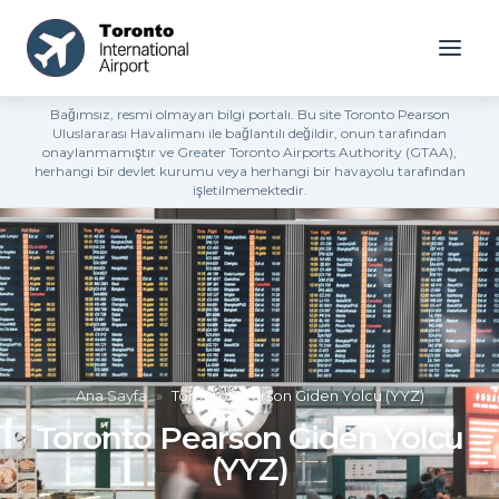
Bağımsız, resmi olmayan bilgi portalı. Bu site Toronto Pearson
Uluslararası Havalimanı ile bağlantılı değildir, onun tarafından
onaylanmamıştır ve Greater Toronto Airports Authority (GTAA),
herhangi bir devlet kurumu veya herhangi bir havayolu tarafından
işletilmemektedir.
Ana Sayfa
»
Toronto Pearson Giden Yolcu (YYZ)
Toronto Pearson Giden Yolcu
(YYZ)