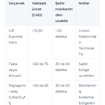
Seçenek
Yaklaşık
Şehir
Notlar
ücret
merkezin
(CAD)
den
uzaklık
UP
~12,35
~25
Union
Express
dakika
Station'da
treni
n
Terminal
1'e
Taksi
~60 ila 75
30 ila 50
Sabit
veya
dakika
bölge
limuzin
ücretleri
Paylaşıml
~40 ila 65
30 ila 50
Belirlenm
ı araç
dakika
iş
(Uber/Lyf
bırakma
t)
bölgeleri