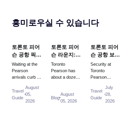
흥미로우실 수 있습니다
토론토 피어
토론토 피어
토론토 피어
슨 공항 픽
슨 라운지:
슨 공항 보안
업: 어디서
실제로 이용
검색대 대기
Waiting at the
Toronto
Security at
기다리고 어
가능한 곳은
시간은 얼마
Pearson
Pearson has
Toronto
arrivals curb is
about a dozen
Pearson
느 문으로 나
어디인가요?
나 되나요?
not allowed,
lounges, and
usually clears
와야 하나요
August
July
and there is no
your terminal
in under 15
Travel
Travel
05,
August
28,
designated
and destination
minutes, and
Guide
Blog
Guide
2026
05, 2026
2026
drop-off area
zone decide
CATSA works
on the Arrivals
which one you
to a 95/15
level at a...
can use before
standard. What
pr...
the airport's ...