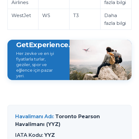
Airlines
fazla bilgi
WestJet
WS
T3
Daha
fazla bilgi
GetExperience.com
Her zevke ve en iyi
fiyatlarla turlar,
geziler, spor ve
eğlence için pazar
yeri.
Havalimanı Adı
:
Toronto Pearson
Havalimanı (YYZ)
IATA Kodu
:
YYZ