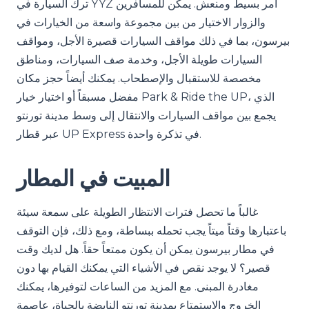
ترك السيارة في YYZ أمر بسيط ومنعش. يمكن للمسافرين
والزوار الاختيار من بين مجموعة واسعة من الخيارات في
بيرسون، بما في ذلك مواقف السيارات قصيرة الأجل، ومواقف
السيارات طويلة الأجل، وخدمة صف السيارات، ومناطق
مخصصة للاستقبال والإصطحاب. يمكنك أيضاً حجز مكان
مفضل مسبقاً أو اختيار خيار Park & Ride the UP، الذي
يجمع بين مواقف السيارات والانتقال إلى وسط مدينة تورنتو
عبر قطار UP Express في تذكرة واحدة.
المبيت في المطار
غالباً ما تحصل فترات الانتظار الطويلة على سمعة سيئة
باعتبارها وقتاً ميتاً يجب تحمله ببساطة، ومع ذلك، فإن التوقف
في مطار بيرسون يمكن أن يكون ممتعاً حقاً. هل لديك وقت
قصير؟ لا يوجد نقص في الأشياء التي يمكنك القيام بها دون
مغادرة المبنى. مع المزيد من الساعات لتوفيرها، يمكنك
الخروج والاستمتاع بمدينة تورنتو النابضة بالحياة، عاصمة