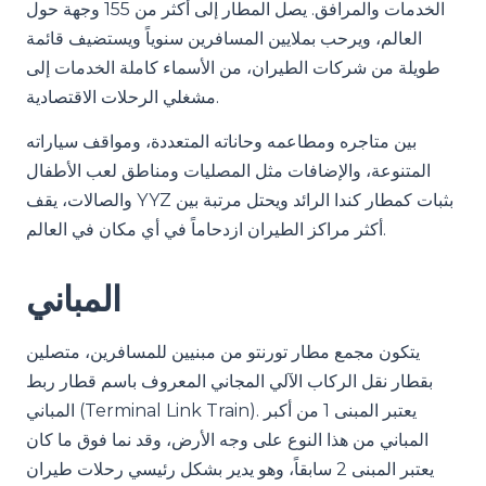
الخدمات والمرافق. يصل المطار إلى أكثر من 155 وجهة حول
العالم، ويرحب بملايين المسافرين سنوياً ويستضيف قائمة
طويلة من شركات الطيران، من الأسماء كاملة الخدمات إلى
مشغلي الرحلات الاقتصادية.
بين متاجره ومطاعمه وحاناته المتعددة، ومواقف سياراته
المتنوعة، والإضافات مثل المصليات ومناطق لعب الأطفال
والصالات، يقف YYZ بثبات كمطار كندا الرائد ويحتل مرتبة بين
أكثر مراكز الطيران ازدحاماً في أي مكان في العالم.
المباني
يتكون مجمع مطار تورنتو من مبنيين للمسافرين، متصلين
بقطار نقل الركاب الآلي المجاني المعروف باسم قطار ربط
المباني (Terminal Link Train). يعتبر المبنى 1 من أكبر
المباني من هذا النوع على وجه الأرض، وقد نما فوق ما كان
يعتبر المبنى 2 سابقاً، وهو يدير بشكل رئيسي رحلات طيران