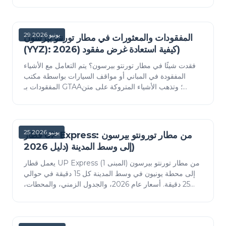
كيفية الاتصال، وأين يمكنك الشحن، وكيف تبقى آم…
29 يونيو 2026
المفقودات والمعثورات في مطار تورنتو بيرسون
(YYZ): كيفية استعادة غرض مفقود (2026)
فقدت شيئًا في مطار تورنتو بيرسون؟ يتم التعامل مع الأشياء
المفقودة في المباني أو مواقف السيارات بواسطة مكتب
المفقودات بـ GTAA؛ وتذهب الأشياء المتروكة على متن
الطائرة إلى شركة الطيران الخاصة بك. كيفية ت…
25 يونيو 2026
قطار UP Express: من مطار تورونتو بيرسون
إلى وسط المدينة (دليل 2026)
يعمل قطار UP Express من مطار تورنتو بيرسون (المبنى 1)
إلى محطة يونيون في وسط المدينة كل 15 دقيقة في حوالي
25 دقيقة. أسعار عام 2026، والجدول الزمني، والمحطات،
ومعلومات الأمتعة والواي فاي، وكيف تقارن ال…