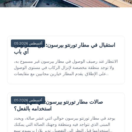
05 أغسطس 2026
استقبال في مطار تورنتو بيرسون: أين تنتظر ومن
أي باب
الانتظار عند رصيف الوصول في مطار بيرسون غير مسموح به،
ولا توجد منطقة مخصصة لإنزال الركاب في مستوى الوصول
على الإطلاق. يقدم المطار خيارين مجانيين مع مقايضات
معكوسة: موقف انتظار يمنحك 45 دقيقة ولكنه يبق…
05 أغسطس 2026
صالات مطار تورنتو بيرسون: أي منها يمكنك
استخدامه بالفعل؟
يوجد في مطار تورنتو بيرسون حوالي اثني عشر صالة، ويحدد
المبنى الذي تتواجد فيه ومنطقة وجهتك الصالة التي يمكنك
استخدامها قبل النظر إلى التفضيل. تدير بلازا بريميوم سبع