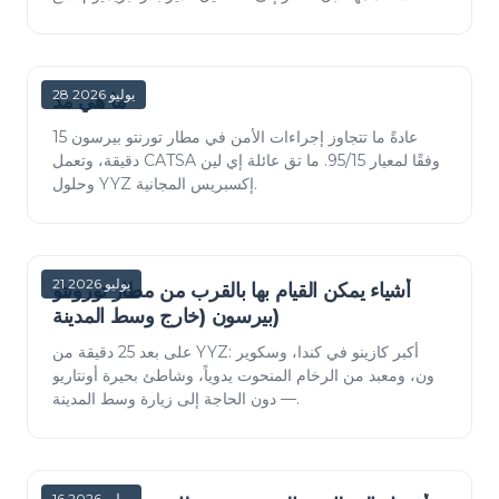
صالات وتبيع الدخول لأي مسافر بسعر يب…
28 يوليو 2026
ما هي مد
عادةً ما تتجاوز إجراءات الأمن في مطار تورنتو بيرسون 15
دقيقة، وتعمل CATSA وفقًا لمعيار 95/15. ما تق عائلة إي لين
وحلول YYZ إكسبريس المجانية.
21 يوليو 2026
أشياء يمكن القيام بها بالقرب من مطار تورونتو
بيرسون (خارج وسط المدينة)
على بعد 25 دقيقة من YYZ: أكبر كازينو في كندا، وسكوير
ون، ومعبد من الرخام المنحوت يدوياً، وشاطئ بحيرة أونتاريو
— دون الحاجة إلى زيارة وسط المدينة.
16 يوليو 2026