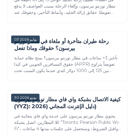
مطار تورنتو بيرسون، وإلغاء الرحلة بسبب العواصف لا يدفع
تعويضًا. حقائق إزالة الجليد، وأنماط التأخير، وحقوقك عند
تطبيق لوائح حماية الركاب عند تأثر ا…
03 يوليو 2026
رحلة طيران متأخرة أو ملغاة في مطار تورنتو
بيرسون؟ حقوقك وماذا تفعل
تأخير 3+ ساعات في مطار تورنتو بيرسون؟ يمنح نظام حماية
حقوق المسافرين الجويين في كندا (APPR) تعويضاً يتراوح
بين 125 إلى 1000 دولار كندي عندما يكون السبب تحت
سيطرة شركة الطيران. جدول التعويضات، استثناء…
30 يونيو 2026
كيفية الاتصال بشبكة واي فاي مطار تورنتو بيرسون
(YYZ): دليل الإنترنت المجاني (2026)
يحتوي مطار تورنتو بيرسون على خدمة واي فاي مجانية في
كلا المطارين. اتصل بشبكة "Toronto Pearson Public Wi-
Fi"، واقبل الشروط، وستحصل على جلسات مدتها 4 ساعات.