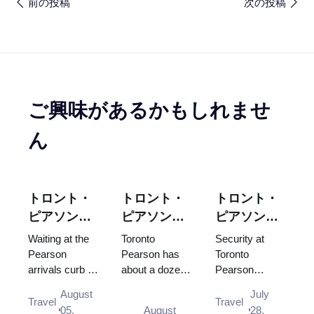
前の投稿
次の投稿
ご興味があるかもしれませ
ん
トロント・
トロント・
トロント・
ピアソン空
ピアソン空
ピアソン空
港でのピッ
港ラウン
港のセキュ
Waiting at the
Toronto
Security at
クアップ：
ジ：実際に
リティ検査
Pearson
Pearson has
Toronto
arrivals curb is
about a dozen
Pearson
待機場所と
利用できる
では、どの
not allowed,
lounges, and
usually clears
到着ゲート
のはどこ？
くらい時間
August
July
and there is no
your terminal
in under 15
Travel
Travel
がかかりま
05,
August
28,