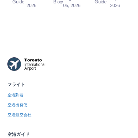
designated
and destination
minutes, and
Guide
Blog
Guide
すか？
2026
05, 2026
2026
drop-off area
zone decide
CATSA works
on the Arrivals
which one you
to a 95/15
level at a...
can use before
standard. What
pr...
the airport's ...
フライト
空港到着
空港出発便
空港航空会社
空港ガイド