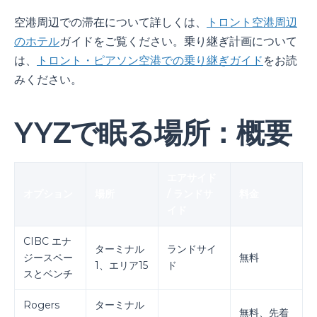
空港周辺での滞在について詳しくは、
トロント空港周辺
のホテル
ガイドをご覧ください。乗り継ぎ計画について
は、
トロント・ピアソン空港での乗り継ぎガイド
をお読
みください。
YYZで眠る場所：概要
エアサイド
オプション
場所
/ ランドサ
料金
イド
CIBC エナ
ターミナル
ランドサイ
ジースペー
無料
1、エリア15
ド
スとベンチ
Rogers
ターミナル
無料、先着