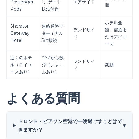
Passenger
1、ゲート
エアサイド
順
Pods
D35付近
ホテル全
Sheraton
連絡通路で
ランドサイ
館、宿泊ま
Gateway
ターミナル
ド
たはデイユ
Hotel
3に接続
ース
近くのホテ
YYZから数
ランドサイ
ル（デイユ
分（シャト
変動
ド
ースあり）
ルあり）
よくある質問
トロント・ピアソン空港で一晩過ごすことはで
▾
きますか？