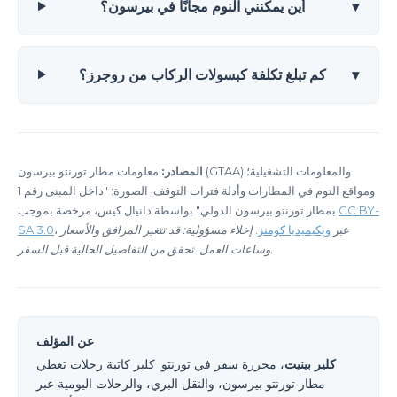
▾
أين يمكنني النوم مجانًا في بيرسون؟
▾
كم تبلغ تكلفة كبسولات الركاب من روجرز؟
المصادر:
معلومات مطار تورنتو بيرسون (GTAA) والمعلومات التشغيلية؛
ومواقع النوم في المطارات وأدلة فترات التوقف. الصورة: "داخل المبنى رقم 1
CC BY-
بمطار تورنتو بيرسون الدولي" بواسطة دانيال كيس، مرخصة بموجب
، عبر
ويكيميديا كومنز
.
إخلاء مسؤولية: قد تتغير المرافق والأسعار
SA 3.0
وساعات العمل. تحقق من التفاصيل الحالية قبل السفر.
عن المؤلف
كلير بينيت
، محررة سفر في تورنتو. كلير كاتبة رحلات تغطي
مطار تورنتو بيرسون، والنقل البري، والرحلات اليومية عبر