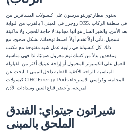
يحتوي مطار تورنتو بيرسون على كبسولات المسافرين من
روجرز في المبنى 1 بالقرب من البوابة D35، في منطقة الركاب
بعد الأمن، والخبر السار هو أنها مجانية: لا حاجة للحجز، ولا ماكينة
تسجيل، تأتي أولاً تخدم أولاً. اضبط توقعاتك بشكل صحيح، مع
ذلك. كل كبسولة هي زاوية عمل شبه مفتوحة مع مكتب
ومقعدين بدلاً من كشك نوم معزول صوتيًا، لذا فهي مناسبة
للعمل على الكمبيوتر المحمول أو إراحة عينيك أكثر من القيلولة
المناسبة. للراحة الأفقية الفعلية داخل المبنى 1، ابحث عن
كبسولات CIBC Energy Pods المجانية، وكراسي الاسترخاء
المريحة، وأحضر قناع العين وسدادات الأذن.
شيراتون جيتواي: الفندق
الملحق بالمبنى