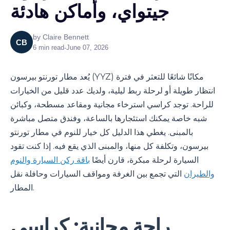
جيتواي، وأماكن هادئة
by
Claire Bennett
CB
6
min read
•
June 07, 2026
يُعد مطار تورنتو بيرسون (YYZ) مكانًا شائعًا للتعثر في فترة
انتظار طويلة أو لرحلة ربط ليلية، ولديك عدد قليل من الخيارات
للراحة. توجد كراسي استرخاء مجانية ومقاعد مسطحة، وكبائن
شبه خاصة يمكنك استئجارها بالساعة، وفندق متصل مباشرة
بالمبنى. يغطي هذا الدليل كل خيار للنوم في مطار تورنتو
بيرسون، وتكلفة كل منها، والمبنى الذي يقع فيه. إذا كنت تقود
السيارة لرحلة مبكرة، قارن أيضًا
باقة ركن السيارة والنوم
والطيران
التي تجمع بين الغرفة ومواقف السيارات وحافلة نقل
المطار.
راحة مجانية: كراسي