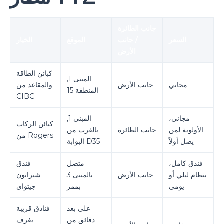
جانب الطائرة
السعر
/ جانب
الموقع
الخيار
الأرض
كبائن الطاقة
المبنى 1,
مجاني
جانب الأرض
والمقاعد من
المنطقة 15
CIBC
مجاني،
المبنى 1,
كبائن الركاب
الأولوية لمن
جانب الطائرة
بالقرب من
من Rogers
يصل أولاً
البوابة D35
فندق كامل،
متصل
فندق
بنظام ليلي أو
جانب الأرض
بالمبنى 3
شيراتون
يومي
بممر
جيتواي
على بعد
فنادق قريبة
دقائق من
بغرف