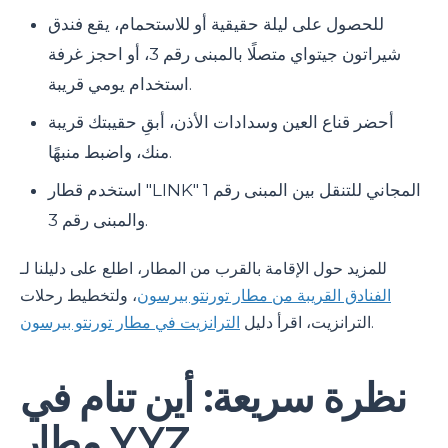
للحصول على ليلة حقيقية أو للاستحمام، يقع فندق
شيراتون جيتواي متصلًا بالمبنى رقم 3، أو احجز غرفة
استخدام يومي قريبة.
أحضر قناع العين وسدادات الأذن، أبقِ حقيبتك قريبة
منك، واضبط منبهًا.
استخدم قطار "LINK" المجاني للتنقل بين المبنى رقم 1
والمبنى رقم 3.
للمزيد حول الإقامة بالقرب من المطار، اطلع على دليلنا لـ
الفنادق القريبة من مطار تورنتو بيرسون
، ولتخطيط رحلات
.
الترانزيت، اقرأ دليل
الترانزيت في مطار تورنتو بيرسون
نظرة سريعة: أين تنام في
مطار YYZ