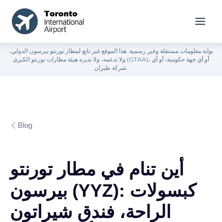
بوابة معلومات مستقلة وغير رسمية. هذا الموقع غير تابع لمطار تورنتو بيرسون الدولي،
ولا تدعمه، ولا تديره هيئة مطارات تورنتو الكبرى (GTAA)، أو أي جهة حكومية، أو أي
شركة طيران.
Blog
أين تنام في مطار تورنتو
بيرسون (YYZ): كبسولات
الراحة، فندق شيراتون