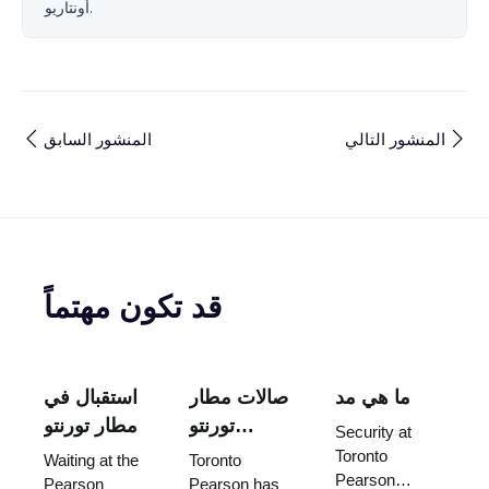
أونتاريو.
المنشور التالي
المنشور السابق
قد تكون مهتماً
ما هي مد
صالات مطار
استقبال في
تورنتو
مطار تورنتو
Security at
بيرسون: أي
بيرسون: أين
Toronto
Waiting at the
Toronto
Pearson
منها يمكنك
تنتظر ومن
Pearson
Pearson has