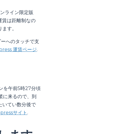
、オンライン限定販
運賃は距離制なの
ります。
ダーへのタッチで支
xpress 運賃ページ
.
ンを午前5時27分頃
繁に来るので、到
たいてい数分後で
pressサイト
.