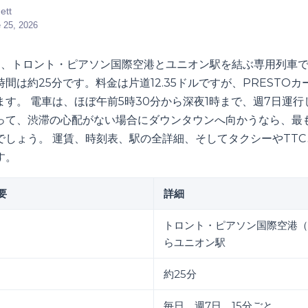
ett
 25, 2026
は、トロント・ピアソン国際空港とユニオン駅を結ぶ専用列車です
間は約25分です。料金は片道12.35ドルですが、PRESTO
ります。 電車は、ほぼ午前5時30分から深夜1時まで、週7日運行
って、渋滞の心配がない場合にダウンタウンへ向かうなら、最
でしょう。 運賃、時刻表、駅の全詳細、そしてタクシーやTT
す。
要
詳細
トロント・ピアソン国際空港（
らユニオン駅
約25分
毎日、週7日、15分ごと