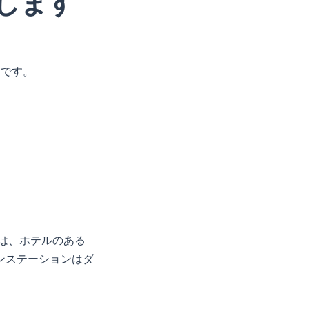
します
りです。
は、ホテルのある
ンステーションはダ