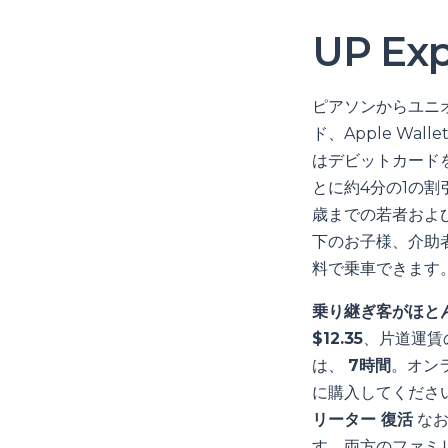
UP E
ピアソンからユニ
ド、Apple Wa
はデビットカード
とに約4分の1の
歳までの若者およ
下のお子様、介助
料で乗車できます
乗り継ぎ客がほと
$12.35
、片道運賃
は、
7時間
。オン
に購入してくださ
リーター 復活
なお
す。両方のファミリ