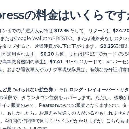
xpressの料金はいくらで
オンまでの片道大人切符は
$12.35
そして、リターンは
$24.7
lletまたはGoogle WalletのPRESTO、または連絡先なしの
をタップすると、片道運賃が以下に下がります。
$9.25
65歳
割引が適用されます。
$6.20
片道、またはPRESTOカードで5.8
び高等教育機関の学生は
$7.41
PRESTOカードで、40パーセ
者、および退役軍人やカナダ軍現役隊員は、有効な身分証明書
。
んど見つけられない航空券：
それ
ロング・レイオーバー・リタ
の値段で、ダウンタウン往復をカバーします。ただし、移動が
ライン販売のみで、Pearsonのみでの販売となりますので、
い。もしかしたら、お迎えや見送りの人がいるかもしれません
、4時間の時間枠で同じ12.35ドルがかかりますが、こちらも
ー版は25.70ドルです。