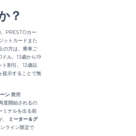
すか？
0
。PRESTOカー
クレジットカードまた
以上の方は、乗車ご
0ドル。13歳から19
ント割引。 12歳以
を提示することで無
ーン
費用
再度開始されるの
ターミナルを出る前
が、
ミーター＆グ
オンライン限定で