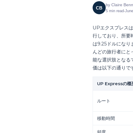
by
Claire Benn
CB
5
min read
•
June
UPエクスプレス
行しており、所要時
は9.25ドルにな
んどの旅行者にと
能な選択肢となる
価は以下の通りで
UP Expressの概
ルート
移動時間
頻度