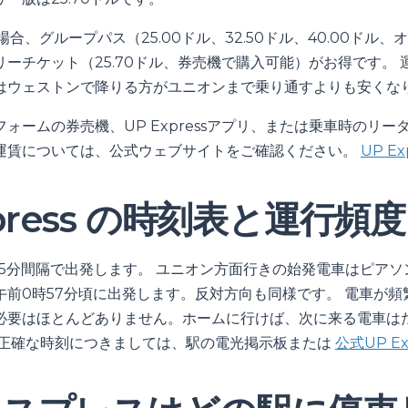
場合、グループパス（25.00ドル、32.50ドル、40.00ドル
ーチケット（25.70ドル、券売機で購入可能）がお得です。 
はウェストンで降りる方がユニオンまで乗り通すよりも安くな
ォームの券売機、UP Expressアプリ、または乗車時のリー
運賃については、公式ウェブサイトをご確認ください。
UP E
xpress の時刻表と運行頻度
5分間隔で出発します。 ユニオン方面行きの始発電車はピアソ
午前0時57分頃に出発します。反対方向も同様です。 電車が頻
必要はほとんどありません。ホームに行けば、次に来る電車は
の正確な時刻につきましては、駅の電光掲示板または
公式UP Ex