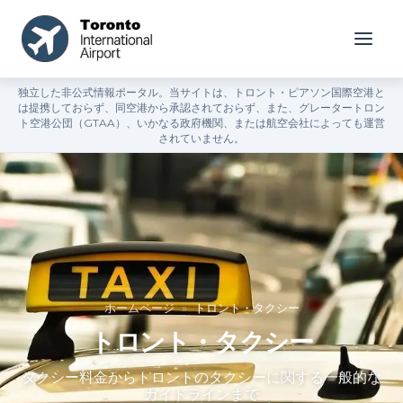
独立した非公式情報ポータル。当サイトは、トロント・ピアソン国際空港と
は提携しておらず、同空港から承認されておらず、また、グレータートロン
ト空港公団（GTAA）、いかなる政府機関、または航空会社によっても運営
されていません。
ホームページ
»
トロント・タクシー
トロント・タクシー
タクシー料金からトロントのタクシーに関する一般的な
ガイドラインまで