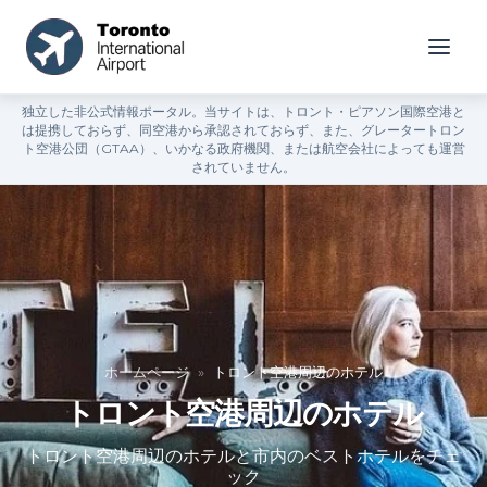
独立した非公式情報ポータル。当サイトは、トロント・ピアソン国際空港と
は提携しておらず、同空港から承認されておらず、また、グレータートロン
ト空港公団（GTAA）、いかなる政府機関、または航空会社によっても運営
されていません。
ホームページ
»
トロント空港周辺のホテル
トロント空港周辺のホテル
トロント空港周辺のホテルと市内のベストホテルをチェ
ック