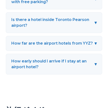
with free parking?
Is there a hotel inside Toronto Pearson
▾
airport?
▾
How far are the airport hotels from YYZ?
How early should I arrive if I stay at an
▾
airport hotel?