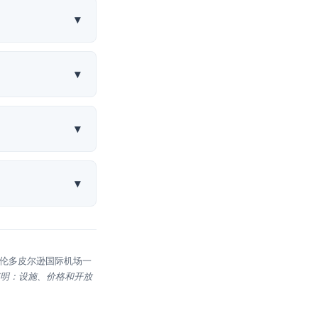
▾
▾
▾
▾
：“多伦多皮尔逊国际机场一
明：设施、价格和开放