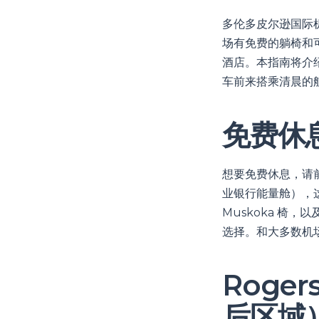
多伦多皮尔逊国际机
场有免费的躺椅和
酒店。本指南将介
车前来搭乘清晨的
免费休
想要免费休息，请前往
业银行能量舱），
Muskoka 椅
选择。和大多数机
Roger
后区域