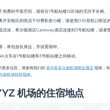
个免费的平面空间，请前往1号航站楼15区域的无扶手长椅。
离开安检区的情况下付费私密小睡，请使用D35登机口附近
或洗澡，希尔顿酒店Gateway酒店连接到3号航站楼，或者
塞，将包放在身边，并设置闹钟。
NK火车在1号航站楼和3号航站楼之间移动。
的更多信息，请参阅我们的
多伦多皮尔逊机场附近酒店
指南；有
尔逊机场转机指南
。
YYZ 机场的住宿地点
位置
安检区/非安检区
价格