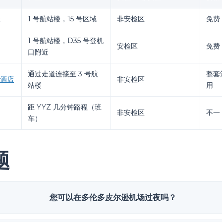
凳
1 号航站楼，15 号区域
非安检区
免费
1 号航站楼，D35 号登机
安检区
免费
口附近
通过走道连接至 3 号航
整套
酒店
非安检区
站楼
用
距 YYZ 几分钟路程（班
非安检区
不一
车）
题
您可以在多伦多皮尔逊机场过夜吗？