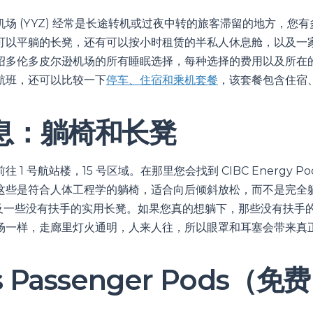
场 (YYZ) 经常是长途转机或过夜中转的旅客滞留的地方，您
可以平躺的长凳，还有可以按小时租赁的半私人休息舱，以及一
绍多伦多皮尔逊机场的所有睡眠选择，每种选择的费用以及所在
航班，还可以比较一下
停车、住宿和乘机套餐
，该套餐包含住宿
息：躺椅和长凳
 1 号航站楼，15 号区域。在那里您会找到 CIBC Energy 
这些是符合人体工程学的躺椅，适合向后倾斜放松，而不是完全
，以及一些没有扶手的实用长凳。如果您真的想躺下，那些没有扶手
场一样，走廊里灯火通明，人来人往，所以眼罩和耳塞会带来真
s Passenger Pods（
）