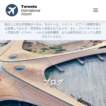
独立した非公式情報ポータル。当サイトは、トロント・ピアソン国際空港と
は提携しておらず、同空港から承認されておらず、また、グレータートロン
ト空港公団（GTAA）、いかなる政府機関、または航空会社によっても運営
されていません。
ホームページ
»
ブログ
ブログ