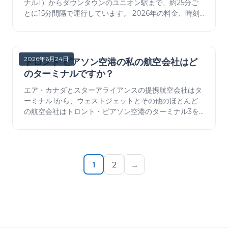
ナル1）からダウンタウンのユニオン駅まで、約25分ご
とに15分間隔で運行しています。 2026年の料金、時刻
表、駅、荷物とWi-Fiの情報、そして電車とタクシーま
たはTTCとの比較。
2026年6月24日
トロント ピアソン空港の私の航空会社はど
のターミナルですか？
エア・カナダとスターアライアンスの提携航空会社はタ
ーミナル1から、ウェストジェットとその他のほとんど
の航空会社はトロント・ピアソン空港のターミナル3を
使用します。YYZの航空会社別ターミナル一覧、および
搭乗日当日にターミナルを確認する方法。
1
2
→