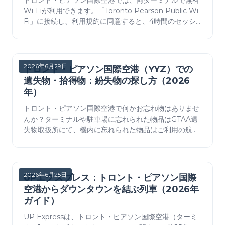
トロント・ピアソン国際空港では、両ターミナルで無料
Wi-Fiが利用できます。「Toronto Pearson Public Wi-
Fi」に接続し、利用規約に同意すると、4時間のセッシ
ョンが利用できます。接続方法、充電場所、公共Wi-Fi
での安全対策についてご紹介します。
2026年6月29日
トロント・ピアソン国際空港（YYZ）での
遺失物・拾得物：紛失物の探し方（2026
年）
トロント・ピアソン国際空港で何かお忘れ物はありませ
んか？ターミナルや駐車場に忘れられた物品はGTAA遺
失物取扱所にて、機内に忘れられた物品はご利用の航空
会社にて取り扱います。届け出の方法、記載事項、連絡
先、そして30日間の保管期間について。
2026年6月25日
UPエクスプレス：トロント・ピアソン国際
空港からダウンタウンを結ぶ列車（2026年
ガイド）
UP Expressは、トロント・ピアソン国際空港（ターミ