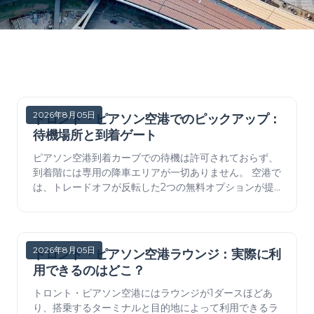
2026年8月05日
トロント・ピアソン空港でのピックアップ：
待機場所と到着ゲート
ピアソン空港到着カーブでの待機は許可されておらず、
到着階には専用の降車エリアが一切ありません。 空港で
は、トレードオフが反転した2つの無料オプションが提
供されています。 45分間車から降りられませんが、車
内待機できる駐車場と、20分間ですが車外に出て人と会
えるエクスプレスパス。 ターミナルごとのドアレター、
2026年3月のライドシェア移動後に更新。
2026年8月05日
トロント・ピアソン空港ラウンジ：実際に利
用できるのはどこ？
トロント・ピアソン空港にはラウンジが1ダースほどあ
り、搭乗するターミナルと目的地によって利用できるラ