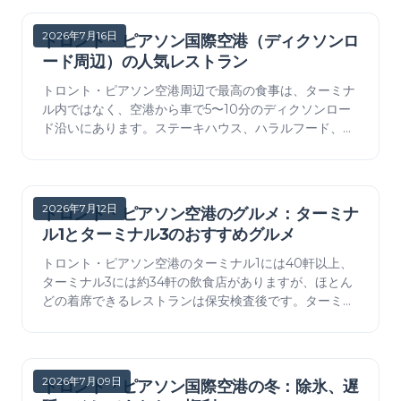
2026年7月16日
トロント・ピアソン国際空港（ディクソンロ
ード周辺）の人気レストラン
トロント・ピアソン空港周辺で最高の食事は、ターミナ
ル内ではなく、空港から車で5〜10分のディクソンロー
ド沿いにあります。ステーキハウス、ハラルフード、東
アフリカ料理が充実しています。どこへ行くべきか、そ
こへはどうやって行くか、そしてターミナルを離れる価
値があるのはいつかをご紹介します。
2026年7月12日
トロント・ピアソン空港のグルメ：ターミナ
ル1とターミナル3のおすすめグルメ
トロント・ピアソン空港のターミナル1には40軒以上、
ターミナル3には約34軒の飲食店がありますが、ほとん
どの着席できるレストランは保安検査後です。ターミナ
ル別、検査前 vs 検査後のおすすめグルメ（2026年7月
確認）。
2026年7月09日
トロント・ピアソン国際空港の冬：除氷、遅