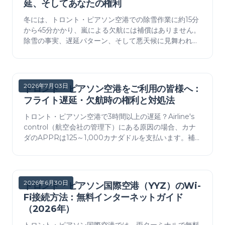
延、そしてあなたの権利
冬には、トロント・ピアソン空港での除雪作業に約15分
から45分かかり、嵐による欠航には補償はありません。
除雪の事実、遅延パターン、そして悪天候に見舞われた
際のAPPR（航空旅客権利規則）による権利について。
2026年7月03日
トロント・ピアソン空港をご利用の皆様へ：
フライト遅延・欠航時の権利と対処法
トロント・ピアソン空港で3時間以上の遅延？Airline's
control（航空会社の管理下）にある原因の場合、カナ
ダのAPPRは125～1,000カナダドルを支払います。補
償金額表、悪天候例外、YYZでの最初の手順について。
2026年6月30日
トロント・ピアソン国際空港（YYZ）のWi-
Fi接続方法：無料インターネットガイド
（2026年）