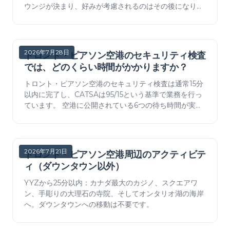
ウンジが決まり、好みが考慮されるのはその後になりま
す。 プラザ・プレミアムは、24.68カナダドルから乗客
であれば誰でも利用できるラウンジを7つ運営していま
すが、ターミナル3では同じブランドで73.00カナダド
ルを請求しています。 各部屋の営業時間、料金、利用規
2026年7月28日
トロント・ピアソン空港のセキュリティ検査
則。2026年8月5日現在、運営事業者…
では、どのくらい時間がかかりますか？
トロント・ピアソン空港のセキュリティ検査は通常15分
以内に完了し、CATSAは95/15という基準で業務を行っ
ています。 空港に公開されている6つの待ち時間が実際
に何を測っているのか、米国行きの列が悪く見える理
由、そしてより短い列に並ぶための5つの方法
――NEXUS、Global Entry、アメックスレーン、 e
family lane および無料 YYZ エクスプレス スロット。
2026年7月21日
トロント・ピアソン空港周辺のアクティビテ
ィ（ダウンタウン以外）
YYZから25分以内：カナダ最大のカジノ、スクエアワ
ン、手彫りの大理石の寺院、そしてオンタリオ湖の海岸
へ。ダウンタウンへの移動は不要です。