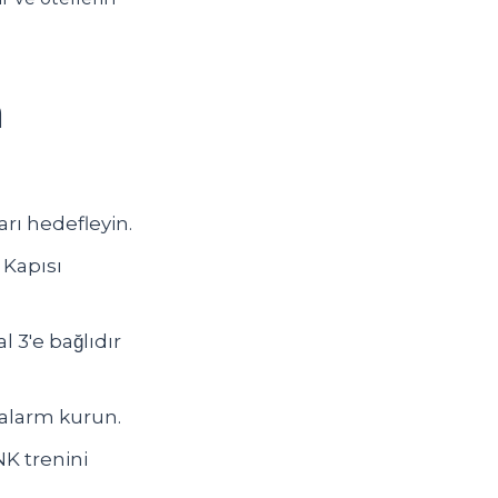
n
arı hedefleyin.
 Kapısı
 3'e bağlıdır
 alarm kurun.
NK trenini