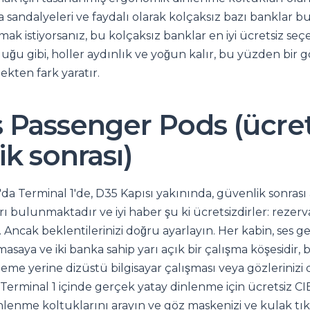
 sandalyeleri ve faydalı olarak kolçaksız bazı banklar bu
k istiyorsanız, bu kolçaksız banklar en iyi ücretsiz seç
uğu gibi, holler aydınlık ve yoğun kalır, bu yüzden bir 
ekten fark yaratır.
 Passenger Pods (ücret
k sonrası)
da Terminal 1'de, D35 Kapısı yakınında, güvenlik sonras
 bulunmaktadır ve iyi haber şu ki ücretsizdirler: rezerv
ır. Ancak beklentilerinizi doğru ayarlayın. Her kabin, ses 
 masaya ve iki banka sahip yarı açık bir çalışma köşesidir
eme yerine dizüstü bilgisayar çalışması veya gözlerinizi 
erminal 1 içinde gerçek yatay dinlenme için ücretsiz C
inlenme koltuklarını arayın ve göz maskenizi ve kulak tıka