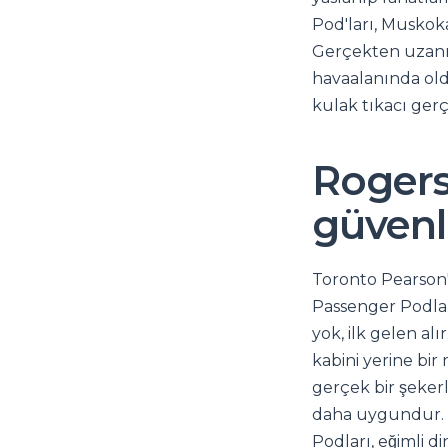
Pod'ları, Muskoka
Gerçekten uzanma
havaalanında old
kulak tıkacı gerç
Rogers
güvenli
Toronto Pearson'
Passenger Podları
yok, ilk gelen al
kabini yerine bir
gerçek bir şekerl
daha uygundur. T
Podları, eğimli d