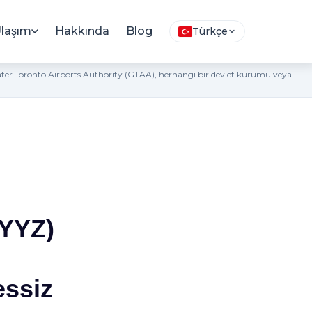
laşım
Hakkında
Blog
Türkçe
eater Toronto Airports Authority (GTAA), herhangi bir devlet kurumu veya
(YYZ)
essiz