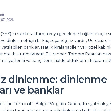
ett
 07, 2026
(YYZ), uzun bir aktarma veya geceleme bağlantısı için sı
r ve dinlenmek için birkaç seçeneğiniz vardır. Ücretsiz d
 yatılabilen banklar, saatlik kiralanabilen yarı özel kabin
ir otel bulunmaktadır. Bu rehber, Toronto Pearson hav
 maliyetlerini ve hangi terminalde olduklarını kapsamakt
iz dinlenme: dinlenme
arı ve banklar
k için Terminal 1, Bölge 15'e gidin. Orada, düz yatmak y
mak için tasarlanmış ergonomik dinlenme koltukları ola