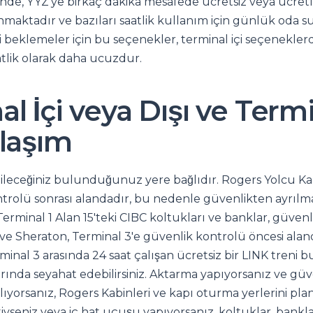
sinde, YYZ'ye birkaç dakika mesafede ücretsiz veya ücretli 
nmaktadır ve bazıları saatlik kullanım için günlük oda 
 beklemeler için bu seçenekler, terminal içi seçenekler
atlik olarak daha ucuzdur.
l İçi veya Dışı ve Termi
Ulaşım
leceğiniz bulunduğunuz yere bağlıdır. Rogers Yolcu Kab
ntrolü sonrası alandadır, bu nedenle güvenlikten ayrıl
. Terminal 1 Alan 15'teki CIBC koltukları ve banklar, güven
 ve Sheraton, Terminal 3'e güvenlik kontrolü öncesi alan
minal 3 arasında 24 saat çalışan ücretsiz bir LINK treni 
rında seyahat edebilirsiniz. Aktarma yapıyorsanız ve gü
lıyorsanız, Rogers Kabinleri ve kapı oturma yerlerini plan
seniz veya iç hat uçuşu yapıyorsanız, koltuklar, banklar