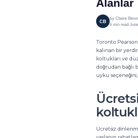
Alanlar
by
Claire Benn
CB
6
min read
•
June
Toronto Pearson 
kalınan bir yerdi
koltukları ve düz
doğrudan bağlı b
uyku seçeneğini,
Ücrets
koltukl
Ücretsiz dinlenme
yaslanıp rahatla