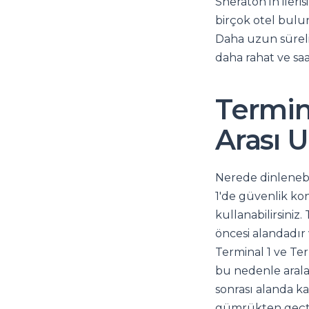
Sheraton'ın ileri
birçok otel bulu
Daha uzun süreli
daha rahat ve sa
Termina
Arası 
Nerede dinlenebi
1'de güvenlik ko
kullanabilirsiniz
öncesi alandadır
Terminal 1 ve Ter
bu nedenle arala
sonrası alanda ka
gümrükten geçtiy