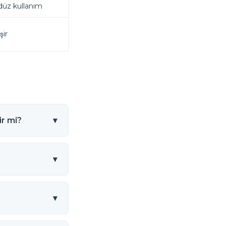
üz kullanım
şir
ir mi?
▾
▾
▾