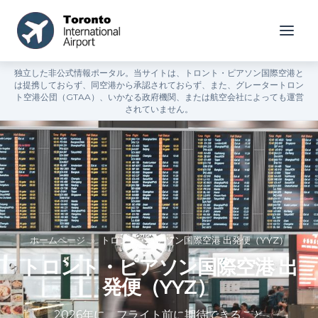
独立した非公式情報ポータル。当サイトは、トロント・ピアソン国際空港と
は提携しておらず、同空港から承認されておらず、また、グレータートロン
ト空港公団（GTAA）、いかなる政府機関、または航空会社によっても運営
されていません。
ホームページ
»
トロント・ピアソン国際空港 出発便（YYZ）
トロント・ピアソン国際空港 出
発便（YYZ）
2026年に、フライト前に期待できること