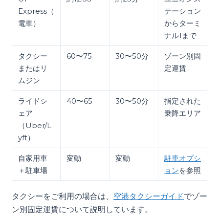
Express（
テーション
電車）
からターミ
ナル1まで
タクシー
60〜75
30〜50分
ゾーン別固
またはリ
定運賃
ムジン
ライドシ
40〜65
30〜50分
指定された
ェア
乗降エリア
（Uber/L
yft）
自家用車
変動
変動
駐車オプシ
＋駐車場
ョン
を参照
タクシーをご利用の場合は、
空港タクシーガイド
でゾー
ン別固定運賃について説明しています。