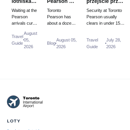
lotniska
Pearson w
przejście przez
Toronto
Toronto: z
kontrolę
Waiting at the
Toronto
Security at Toronto
Pearson:
którego
bezpieczeństwa
Pearson
Pearson has
Pearson usually
arrivals curb
about a dozen
clears in under 15
Gdzie
faktycznie
na lotnisku
is not
lounges, and
minutes, and
czekać i
możesz
Toronto
August
allowed, and
your terminal
CATSA works to a
Travel
przy
skorzystać?
Pearson?
05,
August 05,
Travel
July 28,
there is no
and destination
95/15 standard.
Guide
Blog
których
2026
2026
Guide
2026
designated
zone decide
What the airport's ...
drzwiach
drop-off area
which one you
on the
can use before
Arrivals level
pr...
at a...
LOTY