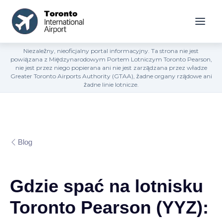
Niezależny, nieoficjalny portal informacyjny. Ta strona nie jest
powiązana z Międzynarodowym Portem Lotniczym Toronto Pearson,
nie jest przez niego popierana ani nie jest zarządzana przez władze
Greater Toronto Airports Authority (GTAA), żadne organy rządowe ani
żadne linie lotnicze.
Blog
Gdzie spać na lotnisku
Toronto Pearson (YYZ):