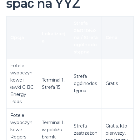
spać na YYZ
Strefa
zastrzeżo
Lokalizacj
Opcja
na / Strefa
Cena
a
ogólnodo
stępna
Fotele
wypoczyn
Strefa
kowe i
Terminal 1,
ogólnodos
Gratis
ławki CIBC
Strefa 15
tępna
Energy
Pods
Fotele
wypoczyn
Terminal 1,
Strefa
Gratis, kto
kowe
w pobliżu
zastrzeżon
pierwszy,
Rogers
bramki