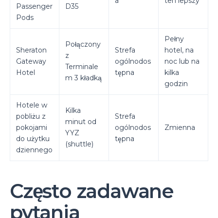
a
ten lepszy
Passenger
D35
Pods
Pełny
Połączony
Sheraton
Strefa
hotel, na
z
Gateway
ogólnodos
noc lub na
Terminale
Hotel
tępna
kilka
m 3 kładką
godzin
Hotele w
Kilka
pobliżu z
Strefa
minut od
pokojami
ogólnodos
Zmienna
YYZ
do użytku
tępna
(shuttle)
dziennego
Często zadawane
pytania