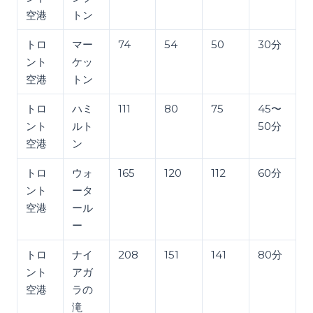
空港
トン
トロ
マー
74
54
50
30分
ント
ケッ
空港
トン
トロ
ハミ
111
80
75
45〜
ント
ルト
50分
空港
ン
トロ
ウォ
165
120
112
60分
ント
ータ
空港
ール
ー
トロ
ナイ
208
151
141
80分
ント
アガ
空港
ラの
滝