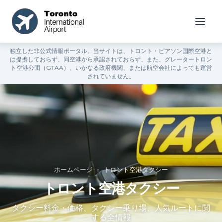
独立した非公式情報ポータル。当サイトは、トロント・ピアソン国際空港と
は提携しておらず、同空港から承認されておらず、また、グレータートロン
ト空港公団（GTAA）、いかなる政府機関、または航空会社によっても運営
されていません。
ホームページ
»
トロント空港タクシー
トロント空港タクシー
タクシー料金・価格、タクシー乗り場、人気ルートに関
する全情報