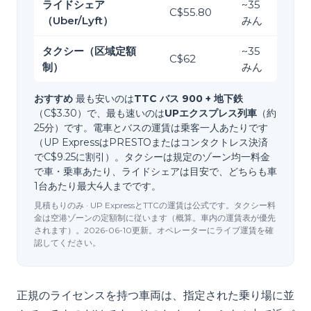
ライドシェア
~
35
C$55.80
（Uber/Lyft）
みん
タクシー（区域定額
~
35
C$62
制）
みん
おすすめ
最も安いのは
TTC バス 900 + 地下鉄
（C$3.30）で、最も速いのは
UPエクスプレス列車
（約
25分）です。電車とバスの運賃は乗客一人あたりです
（UP ExpressはPRESTOまたはコンタクトレス決済
でC$9.25に割引）。タクシーは規定のゾーン均一料金
で車・乗車あたり、ライドシェアは目安で、どちらも車
1台あたり最大4人までです。
見積もりのみ · UP ExpressとTTCの運賃は公式です。タクシー料
金は空港ゾーンの定額制に従います（概算。車内の運賃表が優先
されます）。2026-06-10更新。オペレーターにライブ運賃を確
認してください。
正規のライセンスを持つ車両は、指定された乗り場に並