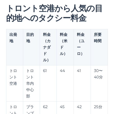
トロント空港から人気の目
的地へのタクシー料金
出発
目的
料金
料金
料金
所要
地
地
（カ
（米
（ユ
時間
ナダ
ド
ー
ド
ル）
ロ）
ル）
トロ
トロ
61
44
41
30〜
ント
ント
40分
空港
市内
中心
部
トロ
ブラ
62
45
42
25分
ント
ンプ