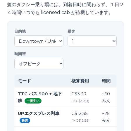
規のタクシー乗り場には、到着日時に関わらず、１日２
４時間いつでも licensed cab が待機しています。
目的地
乗客
時間帯
モード
概算費用
時間
TTC バス 900 + 地下
C$3.30
~
60
鉄
みん
(
1
×
C$3.30
)
一番安い
UPエクスプレス列車
C$12.35
~
25
みん
(
1
×
C$12.35
)
最速