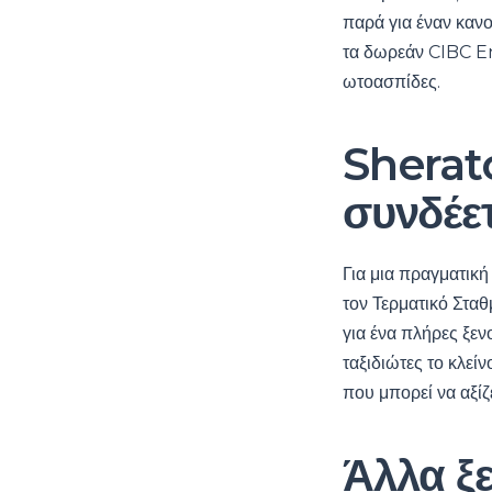
παρά για έναν κανο
τα δωρεάν CIBC En
ωτοασπίδες.
Sherat
συνδέετ
Για μια πραγματικ
τον Τερματικό Σταθ
για ένα πλήρες ξεν
ταξιδιώτες το κλεί
που μπορεί να αξίζ
Άλλα ξ