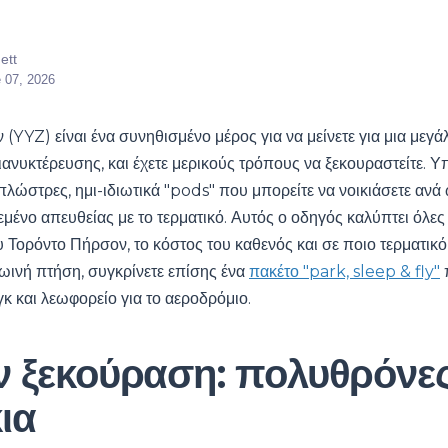
ett
 07, 2026
(YYZ) είναι ένα συνηθισμένο μέρος για να μείνετε για μια μεγά
ιανυκτέρευσης, και έχετε μερικούς τρόπους να ξεκουραστείτε.
λώστρες, ημι-ιδιωτικά "pods" που μπορείτε να νοικιάσετε ανά 
μένο απευθείας με το τερματικό. Αυτός ο οδηγός καλύπτει όλες
 Τορόντο Πήρσον, το κόστος του καθενός και σε ποιο τερματικό 
ρωινή πτήση, συγκρίνετε επίσης ένα
πακέτο "park, sleep & fly"
κ και λεωφορείο για το αεροδρόμιο.
 ξεκούραση: πολυθρόνες
ια