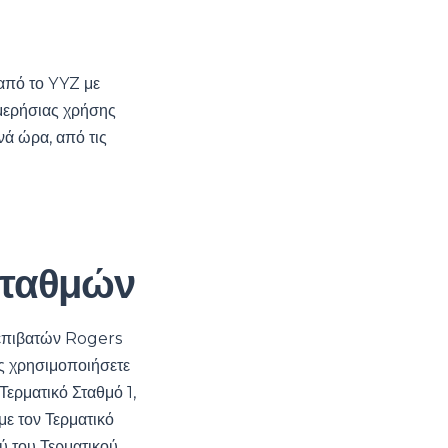
από το YYZ με
μερήσιας χρήσης
νά ώρα, από τις
σταθμών
ι επιβατών Rogers
υς χρησιμοποιήσετε
Τερματικό Σταθμό 1,
με τον Τερματικό
ύ του Τερματικού