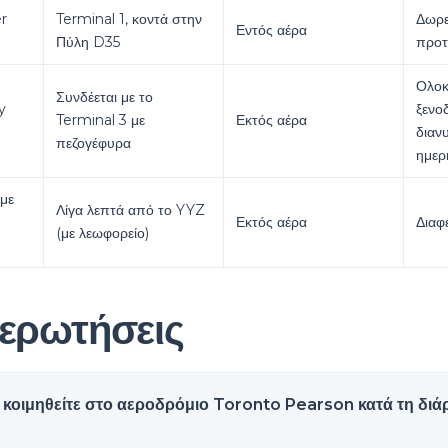
r
Terminal 1, κοντά στην
Δωρε
Εντός αέρα
Πύλη D35
προτ
Ολοκ
Συνδέεται με το
y
ξενοδ
Terminal 3 με
Εκτός αέρα
διαν
πεζογέφυρα
ημερ
 με
Λίγα λεπτά από το YYZ
Εκτός αέρα
Διαφ
(με λεωφορείο)
 ερωτήσεις
 κοιμηθείτε στο αεροδρόμιο Toronto Pearson κατά τη διάρ