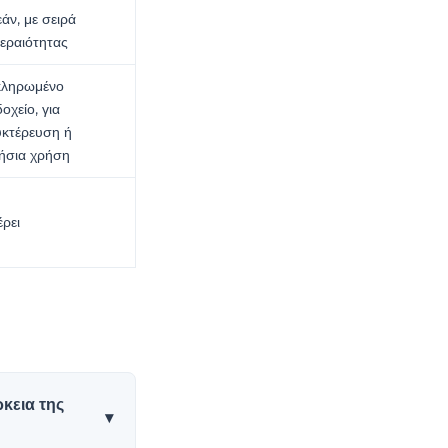
άν, με σειρά
εραιότητας
ληρωμένο
οχείο, για
υκτέρευση ή
ήσια χρήση
έρει
κεια της
▾