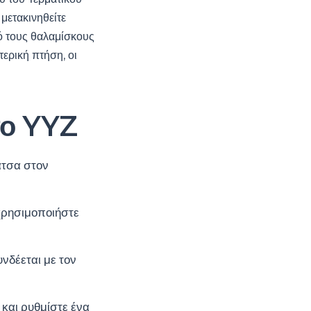
 μετακινηθείτε
ό τους θαλαμίσκους
τερική πτήση, οι
το YYZ
άτσα στον
 χρησιμοποιήστε
νδέεται με τον
και ρυθμίστε ένα