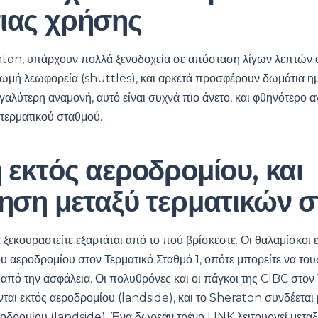
ιας χρήσης
ton, υπάρχουν πολλά ξενοδοχεία σε απόσταση λίγων λεπτών 
ωμή λεωφορεία (shuttles), και αρκετά προσφέρουν δωμάτια η
εγαλύτερη αναμονή, αυτό είναι συχνά πιο άνετο, και φθηνότερο α
 τερματικού σταθμού.
 εκτός αεροδρομίου, και
νηση μεταξύ τερματικών 
 ξεκουραστείτε εξαρτάται από το πού βρίσκεστε. Οι θαλαμίσκο
ου αεροδρομίου στον Τερματικό Σταθμό 1, οπότε μπορείτε να το
από την ασφάλεια. Οι πολυθρόνες και οι πάγκοι της CIBC στον 
νται εκτός αεροδρομίου (landside), και το Sheraton συνδέεται 
οδρομίου (landside). Ένα δωρεάν τρένο LINK λειτουργεί μεταξ