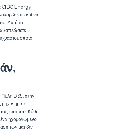
 τα CIBC Energy
χαλαρώνετε αντί να
σα. Αυτά τα
να ξαπλώσετε.
ύχναστοι, οπότε
άν,
ν Πύλη D35, στην
ίς μηχανήματα,
 σας, ωστόσο. Κάθε
ια ένα ηχομονωμένο
ραση των ματιών,