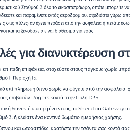
Τερματικού Σταθμού 3 όλο το εικοσιτετράωρο, οπότε μπορείτε να
υνδέεστε και παραμένετε εντός αεροδρομίου, σχεδιάστε γύρω απ
εις στις πύλες· αν έχετε περάσει από την ασφάλεια ή πετάτε εσω
οι και τα ξενοδοχεία είναι διαθέσιμα για εσάς.
λές για διανυκτέρευση σ
ν επίπεδη επιφάνεια, στοχεύστε στους πάγκους χωρίς μπρ
μό 1, Περιοχή 15.
τικό επί πληρωμή ύπνο χωρίς να φύγετε από την ασφάλεια,
κους επιβατών Rogers κοντά στην Πύλη D35.
ατική διανυκτέρευση ή ένα ντους, το Sheraton Gateway συ
θμό 3, ή κλείστε ένα κοντινό δωμάτιο ημερήσιας χρήσης.
πνου και ωτοασπίδες, κρατήστε την τσάντα σας κοντά σας 