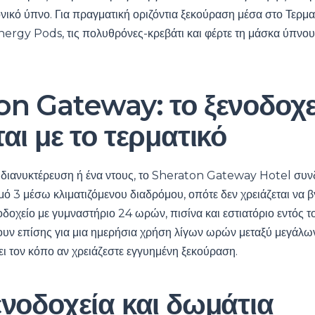
νικό ύπνο. Για πραγματική οριζόντια ξεκούραση μέσα στο Τερματ
ergy Pods, τις πολυθρόνες-κρεβάτι και φέρτε τη μάσκα ύπνου 
on Gateway: το ξενοδοχε
αι με το τερματικό
ή διανυκτέρευση ή ένα ντους, το Sheraton Gateway Hotel συνδ
μό 3 μέσω κλιματιζόμενου διαδρόμου, οπότε δεν χρειάζεται να βγ
οδοχείο με γυμναστήριο 24 ωρών, πισίνα και εστιατόριο εντός 
νουν επίσης για μια ημερήσια χρήση λίγων ωρών μεταξύ μεγάλω
ει τον κόπο αν χρειάζεστε εγγυημένη ξεκούραση.
ενοδοχεία και δωμάτια