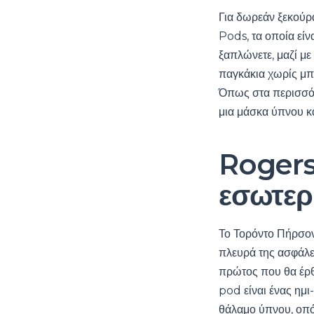
Για δωρεάν ξεκούρα
Pods, τα οποία είν
ξαπλώνετε, μαζί με
παγκάκια χωρίς μπ
Όπως στα περισσότ
μια μάσκα ύπνου κ
Rogers
εσωτερ
Το Τορόντο Πήρσον
πλευρά της ασφάλεια
πρώτος που θα έρθ
pod είναι ένας ημι
θάλαμο ύπνου, οπότ