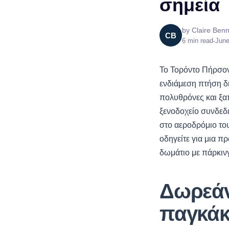
σημεία
by
Claire Benn
CB
6
min read
•
June
Το Τορόντο Πήρσον 
ενδιάμεση πτήση δ
πολυθρόνες και ξαπ
ξενοδοχείο συνδεδε
στο αεροδρόμιο του
οδηγείτε για μια π
δωμάτιο με πάρκινγ
Δωρεάν
παγκάκ