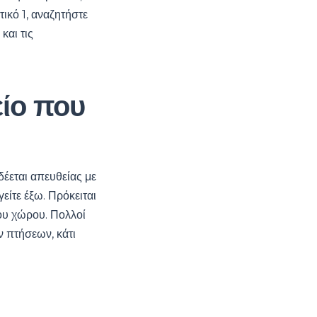
ικό 1, αναζητήστε
και τις
ίο που
έεται απευθείας με
είτε έξω. Πρόκειται
του χώρου. Πολλοί
ν πτήσεων, κάτι