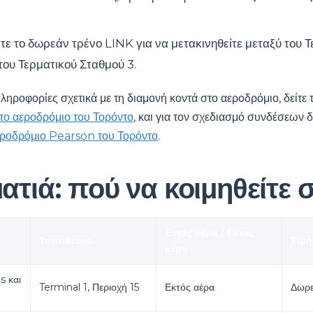
ε το δωρεάν τρένο LINK για να μετακινηθείτε μεταξύ του Τ
 του Τερματικού Σταθμού 3.
ληροφορίες σχετικά με τη διαμονή κοντά στο αεροδρόμιο, δείτε 
στο αεροδρόμιο του Τορόντο
, και για τον σχεδιασμό συνδέσεων 
εροδρόμιο Pearson του Τορόντο
.
ματιά: πού να κοιμηθείτε
Εντός αέρα / Εκτός
Τοποθεσία
Τιμή
αέρα
 και
Terminal 1, Περιοχή 15
Εκτός αέρα
Δωρ