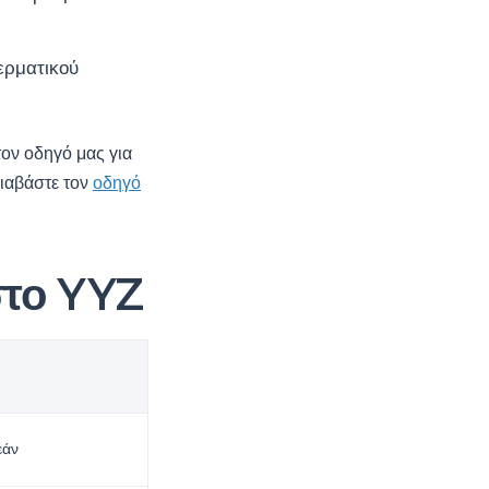
ερματικού
τον οδηγό μας για
διαβάστε τον
οδηγό
 στο YYZ
εάν