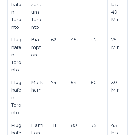
hafe
zentr
bis
n
um
40
Toro
Toro
Min.
nto
nto
Flug
Bra
62
45
42
25
hafe
mpt
Min.
n
on
Toro
nto
Flug
Mark
74
54
50
30
hafe
ham
Min.
n
Toro
nto
Flug
Hami
111
80
75
45
hafe
lton
bis