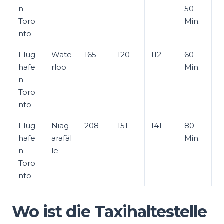
n
50
Toro
Min.
nto
Flug
Wate
165
120
112
60
hafe
rloo
Min.
n
Toro
nto
Flug
Niag
208
151
141
80
hafe
arafäl
Min.
n
le
Toro
nto
Wo ist die Taxihaltestelle