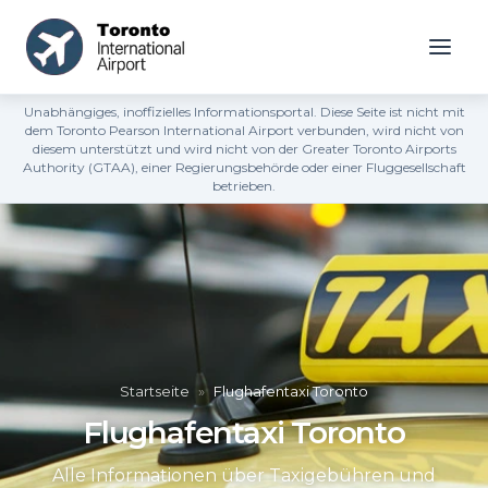
Unabhängiges, inoffizielles Informationsportal. Diese Seite ist nicht mit
dem Toronto Pearson International Airport verbunden, wird nicht von
diesem unterstützt und wird nicht von der Greater Toronto Airports
Authority (GTAA), einer Regierungsbehörde oder einer Fluggesellschaft
betrieben.
Startseite
»
Flughafentaxi Toronto
Flughafentaxi Toronto
Alle Informationen über Taxigebühren und