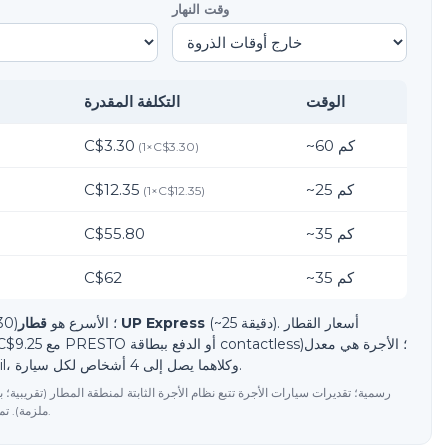
وقت النهار
الوقت
التكلفة المقدرة
كم
60
~
C$3.30
(
1
×
C$3.30
)
كم
25
~
C$12.35
(
1
×
C$12.35
)
كم
35
~
C$55.80
كم
35
~
C$62
(~25 دقيقة). أسعار القطار
قطار UP Express
(C$3.30)؛ الأسرع هو
ثابت حسب المنطقة لكل سيارة، وتقدير لخدمات ride-hail، وكلاهما يصل إلى 4 أشخاص لكل سيارة.
ملزمة). تم التحديث في 2026-06-10. تحقق من الأسعار الحالية لدى المشغل.