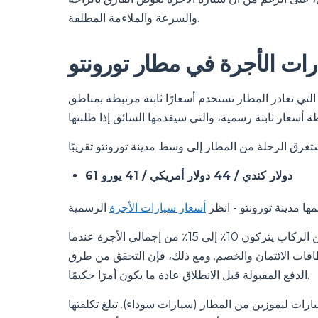
والسرعة والملاءمة المطلقة.
رات الأجرة في مطار تورونتو
لتي تغادر المطار تستخدم أسعارًا ثابتة مرتبطة بمناطق
61 دولار كندي / 44 دولار أمريكي / 41 يورو
ها مدينة تورونتو - انظر
أسعار سيارات الأجرة
الإكراميات ليست إلزامية في تورونتو، على الرغم من أن العديد من الركاب يتركون 10٪ إلى 15٪ من إجمالي الأجرة عندما
طاقات الائتمان والخصم. ومع ذلك، فإن التحقق من طرق
الدفع المقبولة قبل الانطلاق عادة ما يكون أمرًا حكيمًا.
يارات ليموزين من المطار (سيارات سوداء). تبلغ تكلفتها