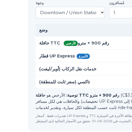
مُسافرون
وجهة
وضع
حافلة TTC رقم 900 + مترو
الأرخص
قطار UP Express
الأسرع
خدمات نقل الركاب (أوبر/ليفت)
تاكسي (سعر ثابت للمنطقة)
حافلة TTC رقم 900 + مترو
توصية:
الأرخص هو
والحافلات هي لكل مسافر (تخفيضات UP Express إلى C$9.25 مع PRESTO أو الدفع ببطاقة contactless)؛ الأجرة هي معدل
تقديرات فقط · أسعار UP Express و TTC رسمية؛ تقديرات سيارات الأجرة تتبع نظام الأجرة الثابتة لمنطقة المطار (تقريبية؛ بطاقة الأجرة في السيارة