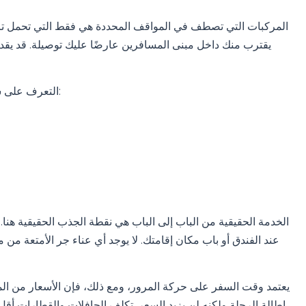
المركبات التي تصطف في المواقف المحددة هي فقط التي تحمل ترخ
يقترب منك داخل مبنى المسافرين عارضًا عليك توصيلة. قد يق
التعرف على سيارة أجرة حقيقية أمر سهل. المركبات الرسمية تعرض:
الخدمة الحقيقية من الباب إلى الباب هي نقطة الجذب الحقيقية هنا.
عند الفندق أو باب مكان إقامتك. لا يوجد أي عناء جر الأمتعة 
يعتمد وقت السفر على حركة المرور، ومع ذلك، فإن الأسعار من المطا
إطالة الرحلة ولكنه لن يزيد السعر. تكلف الحافلات والقطارات أقل