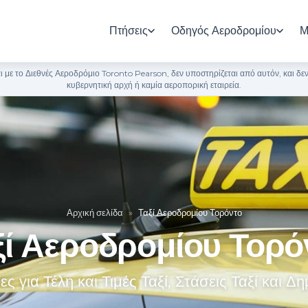
Πτήσεις
Οδηγός Αεροδρομίου
Μ
 με το Διεθνές Αεροδρόμιο Toronto Pearson, δεν υποστηρίζεται από αυτόν, και δ
κυβερνητική αρχή ή καμία αεροπορική εταιρεία.
Αρχική σελίδα
»
Ταξί Αεροδρομίου Τορόντο
ξί Αεροδρομίου Τορό
ς για Τέλη και Τιμές Ταξί, Στάσεις Ταξί και Δ