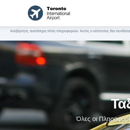
Ανεξάρτητη, ανεπίσημη πύλη πληροφοριών. Αυτός ο ιστότοπος δεν συνδέεται
Τα
Όλες οι Πληροφορίε