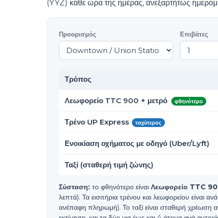
(YYZ) κάθε ώρα της ημέρας, ανεξαρτήτως ημερομ
Προορισμός
Επιβάτες
Τρόπος
Λεωφορείο TTC 900 + μετρό
φθηνότερο
Τρένο UP Express
ταχύτερος
Ενοικίαση οχήματος με οδηγό (Uber/Lyft)
Ταξί (σταθερή τιμή ζώνης)
Σύσταση:
το φθηνότερο είναι
Λεωφορείο TTC 90
λεπτά). Τα εισιτήρια τρένου και λεωφορείου είναι 
ανέπαφη πληρωμή). Το ταξί είναι σταθερή χρέωση ανά
εκτίμηση, και τα δύο για έως και 4 άτομα ανά αυτοκί