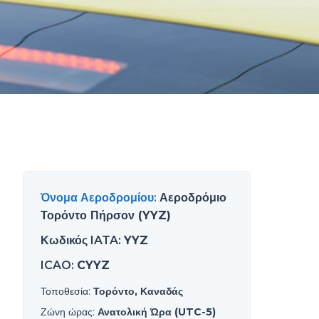
Όνομα Αεροδρομίου
:
Αεροδρόμιο
Τορόντο Πήρσον (YYZ)
Κωδικός IATA
:
YYZ
ICAO
:
CYYZ
Τοποθεσία
:
Τορόντο, Καναδάς
Ζώνη ώρας
:
Ανατολική Ώρα (UTC-5)