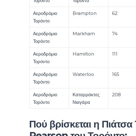
Τορόντο
Τορόντο
Αεροδρόμιο
Brampton
62
Τορόντο
Αεροδρόμιο
Markham
74
Τορόντο
Αεροδρόμιο
Hamilton
111
Τορόντο
Αεροδρόμιο
Waterloo
165
Τορόντο
Αεροδρόμιο
Καταρράκτες
208
Τορόντο
Νιαγάρα
Πού βρίσκεται η Πιάτσα
Pearson του Τορόντο;