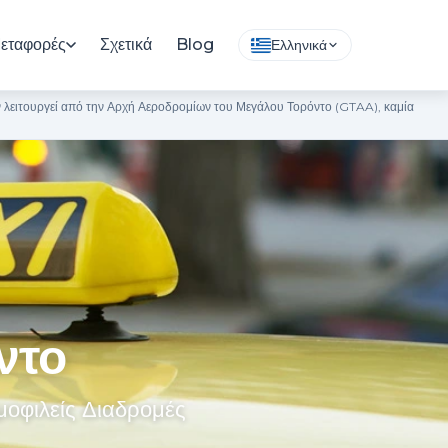
εταφορές
Σχετικά
Blog
Ελληνικά
εν λειτουργεί από την Αρχή Αεροδρομίων του Μεγάλου Τορόντο (GTAA), καμία
ντο
ημοφιλείς Διαδρομές