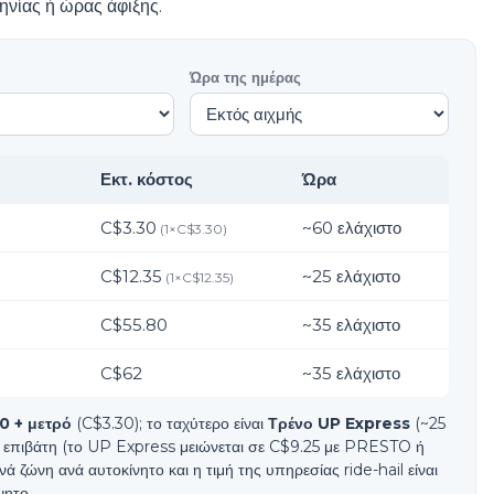
ηνίας ή ώρας άφιξης.
Ώρα της ημέρας
Εκτ. κόστος
Ώρα
C$3.30
~
60
ελάχιστο
(
1
×
C$3.30
)
C$12.35
~
25
ελάχιστο
(
1
×
C$12.35
)
C$55.80
~
35
ελάχιστο
C$62
~
35
ελάχιστο
0 + μετρό
(C$3.30); το ταχύτερο είναι
Τρένο UP Express
(~25
ανά επιβάτη (το UP Express μειώνεται σε C$9.25 με PRESTO ή
 ζώνη ανά αυτοκίνητο και η τιμή της υπηρεσίας ride-hail είναι
νητο.