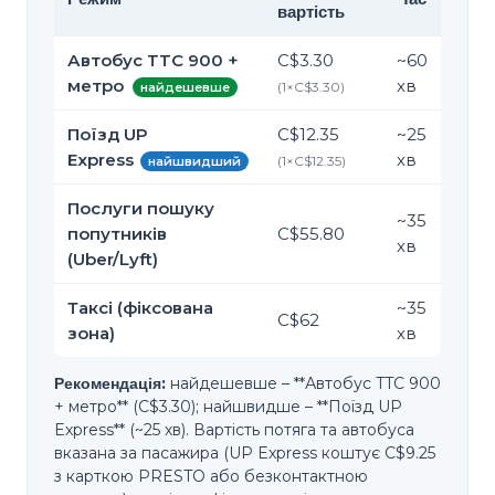
вартість
Автобус TTC 900 +
C$3.30
~
60
метро
хв
(
1
×
C$3.30
)
найдешевше
Поїзд UP
C$12.35
~
25
Express
хв
(
1
×
C$12.35
)
найшвидший
Послуги пошуку
~
35
попутників
C$55.80
хв
(Uber/Lyft)
Таксі (фіксована
~
35
C$62
зона)
хв
Рекомендація:
найдешевше – **Автобус TTC 900
+ метро** (C$3.30); найшвидше – **Поїзд UP
Express** (~25 хв). Вартість потяга та автобуса
вказана за пасажира (UP Express коштує C$9.25
з карткою PRESTO або безконтактною