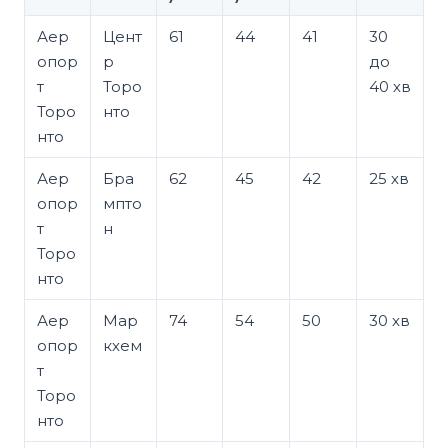
Аер
Цент
61
44
41
30
опор
р
до
т
Торо
40 хв
Торо
нто
нто
Аер
Бра
62
45
42
25 хв
опор
мпто
т
н
Торо
нто
Аер
Мар
74
54
50
30 хв
опор
кхем
т
Торо
нто