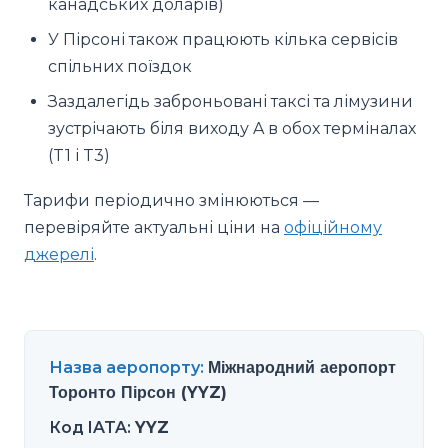
канадських доларів)
У Пірсоні також працюють кілька сервісів
спільних поїздок
Заздалегідь заброньовані таксі та лімузини
зустрічають біля виходу A в обох терміналах
(T1 і T3)
Тарифи періодично змінюються —
перевіряйте актуальні ціни на
офіційному
джерелі
.
Назва аеропорту
:
Міжнародний аеропорт
Торонто Пірсон (YYZ)
Код IATA
:
YYZ