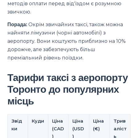
методів оплати перед від'їздом є розумною
звичкою.
Порада:
Окрім звичайних таксі, також можна
найняти лімузини (чорні автомобілі) з
аеропорту. Вони коштують приблизно на 10%
дорожче, але забезпечують більш
преміальний рівень поїздки.
Тарифи таксі з аеропорту
Торонто до популярних
місць
Звід
Куди
Ціна
Ціна
Ціна
Трив
ки
(CAD
(USD
(€)
аліст
)
)
ь