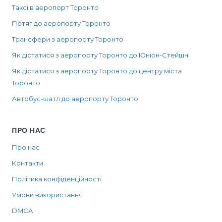
Таксі в аеропорт Торонто
Потяг до аеропорту Торонто
Трансфери з аеропорту Торонто
Як дістатися з аеропорту Торонто до Юніон-Стейшн
Як дістатися з аеропорту Торонто до центру міста
Торонто
Автобус-шатл до аеропорту Торонто
ПРО НАС
Про нас
Контакти
Політика конфіденційності
Умови використання
DMCA