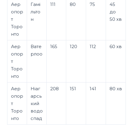
Аер
Гамі
111
80
75
45
опор
льто
до
т
н
50 хв
Торо
нто
Аер
Вате
165
120
112
60 хв
опор
рлоо
т
Торо
нто
Аер
Ніаг
208
151
141
80 хв
опор
арсь
т
кий
Торо
водо
нто
спад