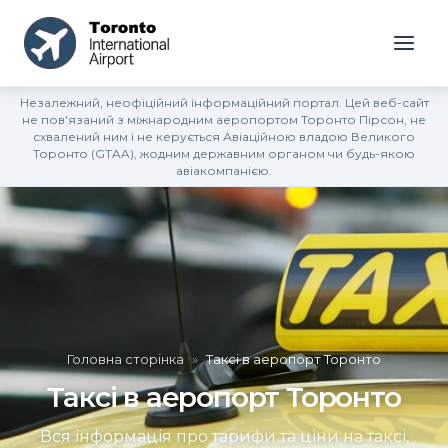
Незалежний, неофіційний інформаційний портал. Цей веб-сайт
не пов'язаний з міжнародним аеропортом Торонто Пірсон, не
схвалений ним і не керується Авіаційною владою Великого
Торонто (GTAA), жодним державним органом чи будь-якою
авіакомпанією.
Головна сторінка
»
Таксі в аеропорт Торонто
Таксі в аеропорт Торонто
Вся інформація про тарифи та ціни на таксі,