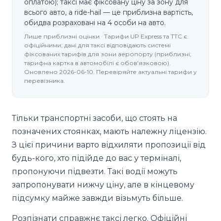
оплатою); таксі має фіксовану ціну за зону для
всього авто, а ride-hail — це приблизна вартість,
обидва розраховані на 4 особи на авто.
Лише приблизні оцінки · Тарифи UP Express та TTC є
офіційними; дані для таксі відповідають системі
фіксованих тарифів для зони аеропорту (приблизні;
тарифна картка в автомобілі є обов'язковою).
Оновлено 2026-06-10. Перевіряйте актуальні тарифи у
перевізника.
Тільки транспортні засоби, що стоять на
позначених стоянках, мають належну ліцензію.
З цієї причини варто відхиляти пропозиції від
будь-кого, хто підійде до вас у терміналі,
пропонуючи підвезти. Такі водії можуть
запропонувати нижчу ціну, але в кінцевому
підсумку майже завжди візьмуть більше.
Розпізнати справжнє таксі легко. Офіційні