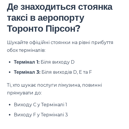
Де знаходиться стоянка
таксі в аеропорту
Торонто Пірсон?
Шукайте офіційні стоянки на рівні прибуття
обох терміналів:
Термінал 1:
Біля виходу D
Термінал 3:
Біля виходів D, E та F
Ті, хто шукає послуги лімузина, повинні
прямувати до:
Виходу C у Терміналі 1
Виходу F у Терміналі 3