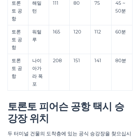
토론
해밀
111
80
75
45 ~
토 공
턴
50분
항
토론
워털
165
120
112
60분
토 공
루
항
토론
나이
208
151
141
80분
토 공
아가
항
라 폭
포
토론토 피어슨 공항 택시 승
강장 위치
두 터미널 건물의 도착층에 있는 공식 승강장을 찾으십시