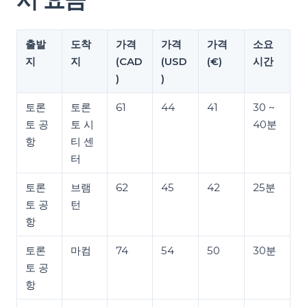
출발
도착
가격
가격
가격
소요
지
지
(CAD
(USD
(€)
시간
)
)
토론
토론
61
44
41
30 ~
토 공
토 시
40분
항
티 센
터
토론
브램
62
45
42
25분
토 공
턴
항
토론
마컴
74
54
50
30분
토 공
항