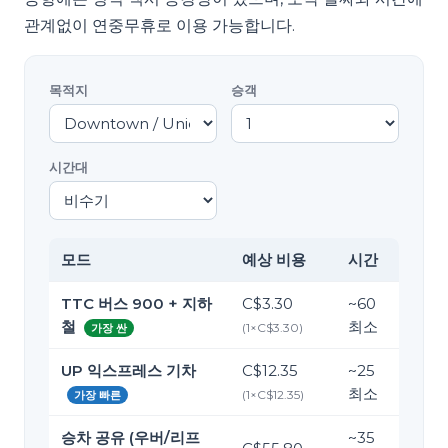
관계없이 연중무휴로 이용 가능합니다.
목적지
승객
시간대
모드
예상 비용
시간
TTC 버스 900 + 지하
C$3.30
~
60
철
최소
(
1
×
C$3.30
)
가장 싼
UP 익스프레스 기차
C$12.35
~
25
최소
(
1
×
C$12.35
)
가장 빠른
승차 공유 (우버/리프
~
35