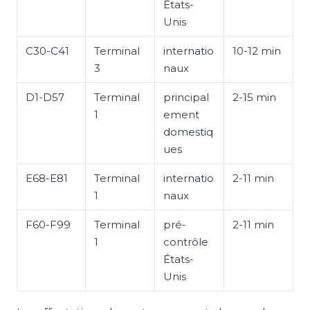
États-
Unis
C30-C41
Terminal
internatio
10-12 min
3
naux
D1-D57
Terminal
principal
2-15 min
1
ement
domestiq
ues
E68-E81
Terminal
internatio
2-11 min
1
naux
F60-F99
Terminal
pré-
2-11 min
1
contrôle
États-
Unis