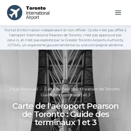
Portail d'information indépendant et non officiel. Ce site n'est pas affilié à
l'aéroport international Pearson de Toronto, n'est pas approuvé par
celui-ci, et n'est pas exploité par la Greater Toronto Airports Authority
(GTAA), un organisme gouvernemental ou une compagnie aérienne.
Page d'accueil
»
Carte de l'aéroport Pearson de Toronto :
Guide des terminaux 1 et 3
Carte de l'aéroport Pearson
de Toronto : Guide des
terminaux 1 et 3