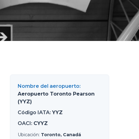
Nombre del aeropuerto
:
Aeropuerto Toronto Pearson
(YYZ)
Código IATA
:
YYZ
OACI
:
CYYZ
Ubicación
:
Toronto, Canadá