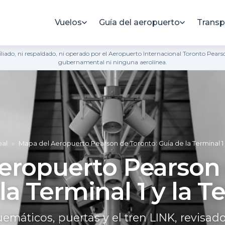
Vuelos
Guía del aeropuerto
Transp
 afiliado, ni respaldado, ni operado por el Aeropuerto Internacional Toronto Pe
gubernamental ni ninguna aerolínea.
pal
»
Mapa del Aeropuerto Pearson de Toronto: Guía de la Terminal 1 y
eropuerto Pearson 
la Terminal 1 y la T
máticos, puertas y el tren LINK, revisad