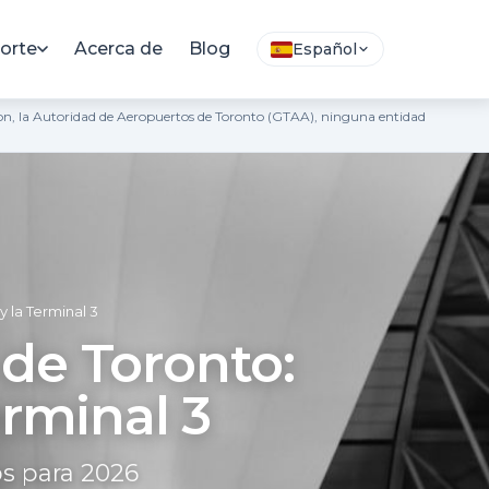
orte
Acerca de
Blog
Español
arson, la Autoridad de Aeropuertos de Toronto (GTAA), ninguna entidad
 la Terminal 3
de Toronto:
erminal 3
os para 2026