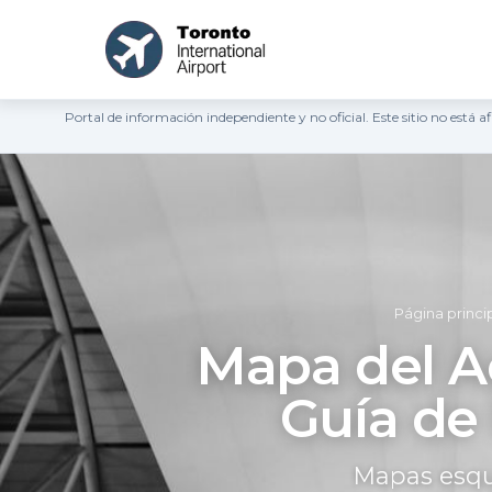
Portal de información independiente y no oficial. Este sitio no está
Página princi
Mapa del A
Guía de 
Mapas esque