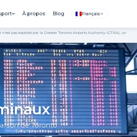
sport
À propos
Blog
Français
 et n'est pas exploité par la Greater Toronto Airports Authority (GTAA), un
rminaux
earson de Toronto