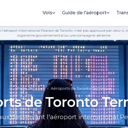
Vols
Guide de l'aéroport
Tran
ié à l'aéroport international Pearson de Toronto, n'est pas approuvé par celui-ci,
organisme gouvernemental ou une compagnie aérienne.
Page d'accueil
»
Aéroports de Toronto Terminaux
rts de Toronto Te
ux desservant l'aéroport international P