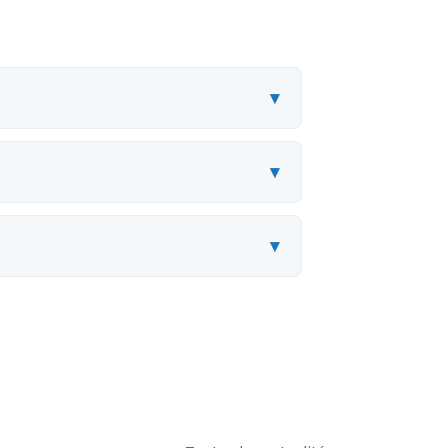
▾
▾
▾