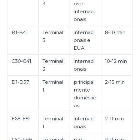
3
os e
internaci
onais
B1-B41
Terminal
internaci
8-10 min
3
onais e
EUA
C30-C41
Terminal
internaci
10-12 min
3
onais
D1-D57
Terminal
principal
2-15 min
1
mente
doméstic
os
E68-E81
Terminal
internaci
2-11 min
1
onais
F60-F99
Terminal
pré-
2-11 min