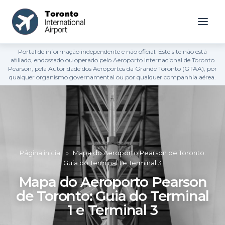
Portal de informação independente e não oficial. Este site não está
afiliado, endossado ou operado pelo Aeroporto Internacional de Toronto
Pearson, pela Autoridade dos Aeroportos da Grande Toronto (GTAA), por
qualquer organismo governamental ou por qualquer companhia aérea.
Página inicial
»
Mapa do Aeroporto Pearson de Toronto:
Guia do Terminal 1 e Terminal 3
Mapa do Aeroporto Pearson
de Toronto: Guia do Terminal
1 e Terminal 3