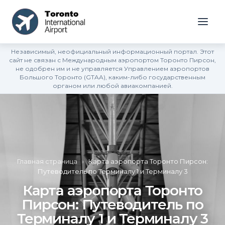
Независимый, неофициальный информационный портал. Этот
сайт не связан с Международным аэропортом Торонто Пирсон,
не одобрен им и не управляется Управлением аэропортов
Большого Торонто (GTAA), каким-либо государственным
органом или любой авиакомпанией.
Главная страница
»
Карта аэропорта Торонто Пирсон:
Путеводитель по Терминалу 1 и Терминалу 3
Карта аэропорта Торонто
Пирсон: Путеводитель по
Терминалу 1 и Терминалу 3