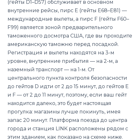
(гейты D1–D57) обслуживает в основном
внутренние рейсы, пирс E (гейты E68–E81) —
международные вылеты, а пирс F (гейты F60–
F99) является зоной предварительного
таможенного досмотра США, где вы проходите
американскую таможню перед посадкой.
Регистрация и вылеты находятся на 3-м
уровне, внутренние прибытия — на 2-м, а
наземный транспорт — на 1-м. От
центрального пункта контроля безопасности
до гейтов D идти от 2 до 15 минут, до гейтов E
и F — от 2 до 11 минут, поэтому, если ваш гейт
находится далеко, это будет настоящая
прогулка: магазины лучше покинуть, имея
запас 20 минут. Платформа поезда до центра
города и станция LINK расположены рядом с
этим зданием, как показано на схеме ниже.