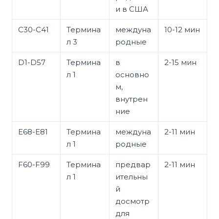
и в США
C30-C41
Термина
междуна
10-12 мин
л 3
родные
D1-D57
Термина
в
2-15 мин
л 1
основно
м,
внутрен
ние
E68-E81
Термина
междуна
2-11 мин
л 1
родные
F60-F99
Термина
предвар
2-11 мин
л 1
ительны
й
досмотр
для