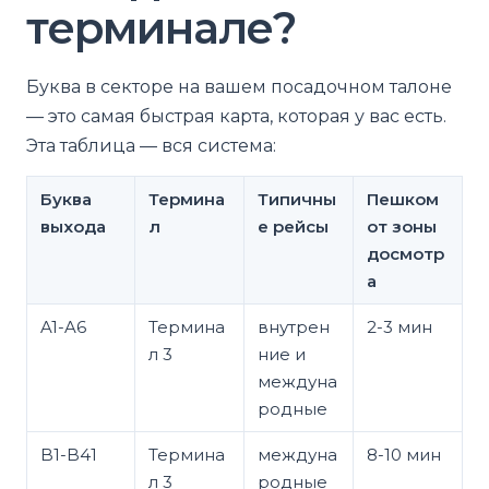
терминале?
Буква в секторе на вашем посадочном талоне
— это самая быстрая карта, которая у вас есть.
Эта таблица — вся система:
Буква
Термина
Типичны
Пешком
выхода
л
е рейсы
от зоны
досмотр
а
A1-A6
Термина
внутрен
2-3 мин
л 3
ние и
междуна
родные
B1-B41
Термина
междуна
8-10 мин
л 3
родные