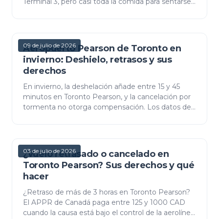
Terminal 3, pero casi toda la comida para sentarse
está después de seguridad. Las mejores comidas
por ter…
09 de julio de 2026
Aeropuerto Pearson de Toronto en
invierno: Deshielo, retrasos y sus
derechos
En invierno, la deshelación añade entre 15 y 45
minutos en Toronto Pearson, y la cancelación por
tormenta no otorga compensación. Los datos de
deshelación, los patrones de retraso y tus
derechos APPR…
03 de julio de 2026
¿Vuelo retrasado o cancelado en
Toronto Pearson? Sus derechos y qué
hacer
¿Retraso de más de 3 horas en Toronto Pearson?
El APPR de Canadá paga entre 125 y 1000 CAD
cuando la causa está bajo el control de la aerolínea.