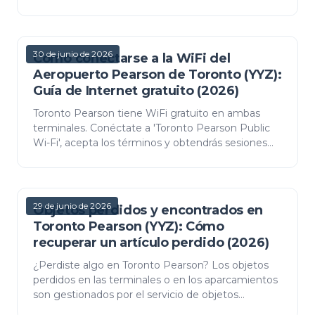
La tabla de compensación, la excepción por mal
tiempo y…
30 de junio de 2026
Cómo conectarse a la WiFi del
Aeropuerto Pearson de Toronto (YYZ):
Guía de Internet gratuito (2026)
Toronto Pearson tiene WiFi gratuito en ambas
terminales. Conéctate a 'Toronto Pearson Public
Wi-Fi', acepta los términos y obtendrás sesiones
de 4 horas. Cómo conectarse, dónde cargar y
cómo manteners…
29 de junio de 2026
Objetos perdidos y encontrados en
Toronto Pearson (YYZ): Cómo
recuperar un artículo perdido (2026)
¿Perdiste algo en Toronto Pearson? Los objetos
perdidos en las terminales o en los aparcamientos
son gestionados por el servicio de objetos
perdidos de la GTAA; los objetos dejados en el