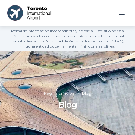
Portal de información independiente y no oficial. Este sitio no está
afiliado, ni respaldado, ni operado por el Aeropuerto Internacional
Toronto Pearson, la Autoridad de Aeropuertos de Toronto (GTAA),
ninguna entidad gubernamental ni ninguna aerolínea.
Página principal
»
Blog
Blog