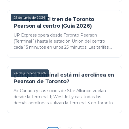
avión van dir…
25 de junio de 2026
UP Express: El tren de Toronto
Pearson al centro (Guía 2026)
UP Express opera desde Toronto Pearson
(Terminal 1) hasta la estación Union del centro
cada 15 minutos en unos 25 minutos. Las tarifas,
horarios, estaciones, información sobre equipaje y
wifi de 2026,…
24 de junio de 2026
¿En qué terminal está mi aerolínea en
Pearson de Toronto?
Air Canada y sus socios de Star Alliance vuelan
desde la Terminal 1; WestJet y casi todas las
demás aerolíneas utilizan la Terminal 3 en Toronto
Pearson. El desglose completo de aerolíneas por
termina…