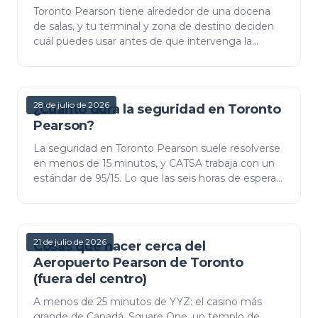
Toronto Pearson tiene alrededor de una docena
de salas, y tu terminal y zona de destino deciden
cuál puedes usar antes de que intervenga la
preferencia. Plaza Premium opera siete y vende la
entrada a…
28 de julio de 2026
¿Cuánto dura la seguridad en Toronto
Pearson?
La seguridad en Toronto Pearson suele resolverse
en menos de 15 minutos, y CATSA trabaja con un
estándar de 95/15. Lo que las seis horas de espera
publicadas por el aeropuerto realmente miden, por
qué…
21 de julio de 2026
Cosas que hacer cerca del
Aeropuerto Pearson de Toronto
(fuera del centro)
A menos de 25 minutos de YYZ: el casino más
grande de Canadá, Square One, un templo de