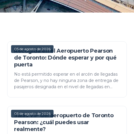
05 de agosto de 2026
Recogida en el Aeropuerto Pearson
de Toronto: Dónde esperar y por qué
puerta
No está permitido esperar en el arcén de llegadas
de Pearson, y no hay ninguna zona de entrega de
pasajeros designada en el nivel de llegadas en
absoluto. El aeropuerto ofrece dos opciones
gratuitas c…
05 de agosto de 2026
Salas VIP del aeropuerto de Toronto
Pearson: ¿cuál puedes usar
realmente?