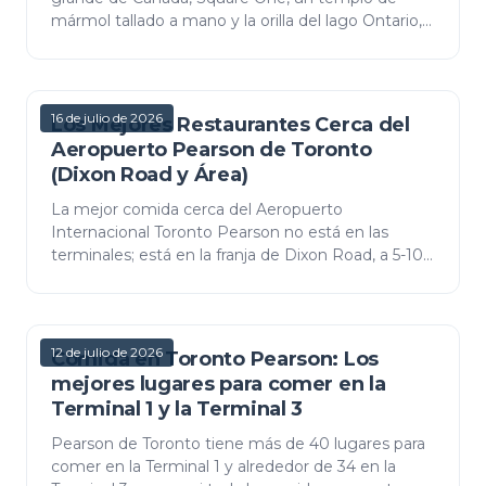
mármol tallado a mano y la orilla del lago Ontario,
sin necesidad de ir al centro de la ciudad.
16 de julio de 2026
Los Mejores Restaurantes Cerca del
Aeropuerto Pearson de Toronto
(Dixon Road y Área)
La mejor comida cerca del Aeropuerto
Internacional Toronto Pearson no está en las
terminales; está en la franja de Dixon Road, a 5-10
minutos, con muchos asadores y comida halal y
de África oriental.…
12 de julio de 2026
Comida en Toronto Pearson: Los
mejores lugares para comer en la
Terminal 1 y la Terminal 3
Pearson de Toronto tiene más de 40 lugares para
comer en la Terminal 1 y alrededor de 34 en la