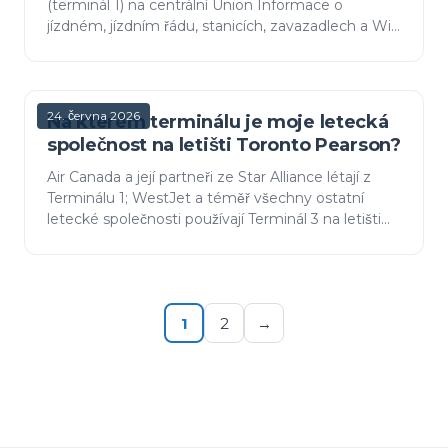
(terminál 1) na centrální Union Informace o
jízdném, jízdním řádu, stanicích, zavazadlech a Wi-
Fi na rok 2026 a srovnání vlaku s taxi či TTC.
24. června 2026
Na kterém terminálu je moje letecká
společnost na letišti Toronto Pearson?
Air Canada a její partneři ze Star Alliance létají z
Terminálu 1; WestJet a téměř všechny ostatní
letecké společnosti používají Terminál 3 na letišti
Toronto Pearson. Kompletní rozpis leteckých
společ…
1
2
→