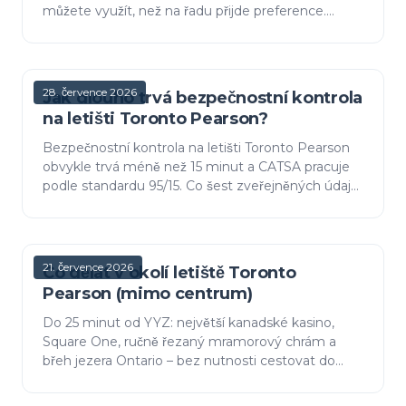
můžete využít, než na řadu přijde preference.
Plaza Premium provozuje sedm a prodává
vstupné pro každého cestu…
28. července 2026
Jak dlouho trvá bezpečnostní kontrola
na letišti Toronto Pearson?
Bezpečnostní kontrola na letišti Toronto Pearson
obvykle trvá méně než 15 minut a CATSA pracuje
podle standardu 95/15. Co šest zveřejněných údajů
o čekací době na letišti skutečně měří, proč se
fronta…
21. července 2026
Co dělat v okolí letiště Toronto
Pearson (mimo centrum)
Do 25 minut od YYZ: největší kanadské kasino,
Square One, ručně řezaný mramorový chrám a
břeh jezera Ontario – bez nutnosti cestovat do
centra města.