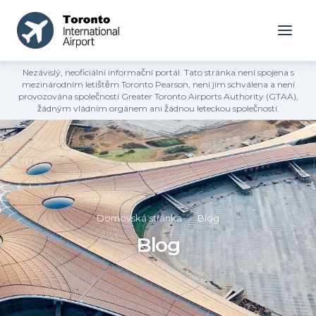
Nezávislý, neoficiální informační portál. Tato stránka není spojena s
mezinárodním letištěm Toronto Pearson, není jím schválena a není
provozována společností Greater Toronto Airports Authority (GTAA),
žádným vládním orgánem ani žádnou leteckou společností.
Domovská stránka
»
Blog
Blog