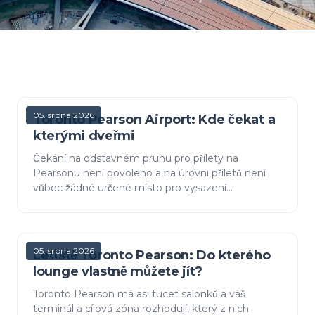
05. srpna 2026
Toronto Pearson Airport: Kde čekat a
kterými dveřmi
Čekání na odstavném pruhu pro přílety na
Pearsonu není povoleno a na úrovni příletů není
vůbec žádné určené místo pro vysazení
cestujících. Letiště nabízí dvě bezplatné možnosti
s opačnými kompromisy:…
05. srpna 2026
Letiště Toronto Pearson: Do kterého
lounge vlastně můžete jít?
Toronto Pearson má asi tucet salonků a váš
terminál a cílová zóna rozhodují, který z nich