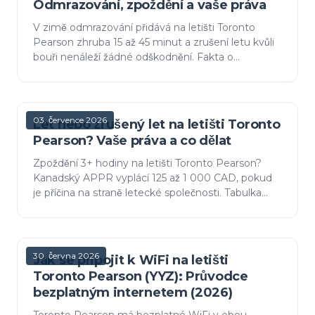
Odmrazování, zpoždění a vaše práva
V zimě odmrazování přidává na letišti Toronto
Pearson zhruba 15 až 45 minut a zrušení letu kvůli
bouři nenáleží žádné odškodnění. Fakta o
odmrazování, vzorce zpoždění a vaše práva podle
APPR, když ude…
03. července 2026
Let nebo zrušený let na letišti Toronto
Pearson? Vaše práva a co dělat
Zpoždění 3+ hodiny na letišti Toronto Pearson?
Kanadský APPR vyplácí 125 až 1 000 CAD, pokud
je příčina na straně letecké společnosti. Tabulka
kompenzací, výjimka týkající se počasí a co nejprve
uděla…
30. června 2026
Jak se připojit k WiFi na letišti
Toronto Pearson (YYZ): Průvodce
bezplatným internetem (2026)