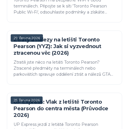
Toronto Pearson má bezplatné WiFi v obou
terminálech. Připojte se k síti 'Toronto Pearson
Public Wi-Fi', odsouhlaste podmínky a získáte
4hodinové relace. Jak se připojit, kde nabíjet a jak
zůstat v be…
29. června 2026
Ztráty a nálezy na letišti Toronto
Pearson (YYZ): Jak si vyzvednout
ztracenou věc (2026)
Ztratili jste něco na letišti Toronto Pearson?
Ztracené předměty na terminálech nebo
parkovištích spravuje oddělení ztrát a nálezů GTAA;
předměty zanechané v letadlech náleží vaší
letecké společnosti.…
25. června 2026
UP Express: Vlak z letiště Toronto
Pearson do centra města (Průvodce
2026)
UP Express jezdí z letiště Toronto Pearson