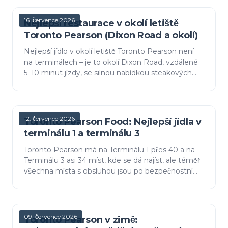
16. července 2026
Nejlepší restaurace v okolí letiště
Toronto Pearson (Dixon Road a okolí)
Nejlepší jídlo v okolí letiště Toronto Pearson není
na terminálech – je to okolí Dixon Road, vzdálené
5–10 minut jízdy, se silnou nabídkou steakových
restaurací, halal jídel a východoafrické kuchyně.…
12. července 2026
Toronto Pearson Food: Nejlepší jídla v
terminálu 1 a terminálu 3
Toronto Pearson má na Terminálu 1 přes 40 a na
Terminálu 3 asi 34 míst, kde se dá najíst, ale téměř
všechna místa s obsluhou jsou po bezpečnostní
kontrole. Nejlepší jídla podle terminálu, před a po
od…
09. července 2026
Toronto Pearson v zimě: