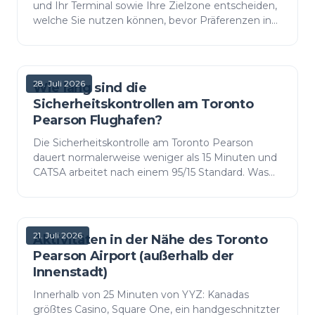
und Ihr Terminal sowie Ihre Zielzone entscheiden,
welche Sie nutzen können, bevor Präferenzen ins
Spiel kommen. Plaza Premium betreibt sieben
Lounges und v…
28. Juli 2026
Wie lang sind die
Sicherheitskontrollen am Toronto
Pearson Flughafen?
Die Sicherheitskontrolle am Toronto Pearson
dauert normalerweise weniger als 15 Minuten und
CATSA arbeitet nach einem 95/15 Standard. Was
die sechs veröffentlichten Wartezeiten des
Flughafens tatsächl…
21. Juli 2026
Aktivitäten in der Nähe des Toronto
Pearson Airport (außerhalb der
Innenstadt)
Innerhalb von 25 Minuten von YYZ: Kanadas
größtes Casino, Square One, ein handgeschnitzter