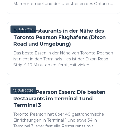
Marmortempel und der Uferstreifen des Ontario-
Sees – ohne Fahrt in die Innenstadt.
16. Juli 2026
Beste Restaurants in der Nähe des
Toronto Pearson Flughafens (Dixon
Road und Umgebung)
Das beste Essen in der Nähe von Toronto Pearson
ist nicht in den Terminals – es ist der Dixon Road
Strip, 5-10 Minuten entfernt, mit vielen
Steakhouses, Halal- und ostafrikanischen
Spezialitäten. Wohi…
12. Juli 2026
Toronto Pearson Essen: Die besten
Restaurants im Terminal 1 und
Terminal 3
Toronto Pearson hat über 40 gastronomische
Einrichtungen in Terminal 1 und etwa 34 in
Terminal 3, aber fast alle Restaurants mit