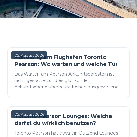
05. August 2026
Abholung am Flughafen Toronto
Pearson: Wo warten und welche Tür
Das Warten am Pearson-Ankunftsbordstein ist
nicht gestattet, und es gibt auf der
Ankunftsebene überhaupt keinen ausgewiesenen
Bereich zum Absetzen von Passagieren. Der
Flughafen bietet zwei kostenlose…
05. August 2026
Toronto Pearson Lounges: Welche
darfst du wirklich benutzen?
Toronto Pearson hat etwa ein Dutzend Lounges