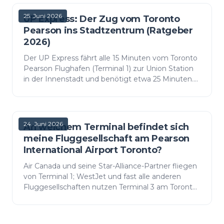
25. Juni 2026
UP Express: Der Zug vom Toronto
Pearson ins Stadtzentrum (Ratgeber
2026)
Der UP Express fährt alle 15 Minuten vom Toronto
Pearson Flughafen (Terminal 1) zur Union Station
in der Innenstadt und benötigt etwa 25 Minuten.
Die Fahrpreise, Fahrpläne, Bahnhöfe, Gepäck- und
WLAN-…
24. Juni 2026
An welchem Terminal befindet sich
meine Fluggesellschaft am Pearson
International Airport Toronto?
Air Canada und seine Star-Alliance-Partner fliegen
von Terminal 1; WestJet und fast alle anderen
Fluggesellschaften nutzen Terminal 3 am Toronto
Pearson. Die vollständige Aufschlüsselung der
Fluggesel…