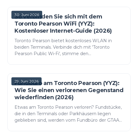
die Wetterausnahme und…
30. Juni 2026
So verbinden Sie sich mit dem
Toronto Pearson WiFi (YYZ):
Kostenloser Internet-Guide (2026)
Toronto Pearson bietet kostenloses WLAN in
beiden Terminals. Verbinde dich mit 'Toronto
Pearson Public Wi-Fi', stimme den
Nutzungsbedingungen zu und du erhältst 4-
Stunden-Sitzungen. So verbindest du d…
29. Juni 2026
Fundbüro am Toronto Pearson (YYZ):
Wie Sie einen verlorenen Gegenstand
wiederfinden (2026)
Etwas am Toronto Pearson verloren? Fundstücke,
die in den Terminals oder Parkhäusern liegen
geblieben sind, werden vom Fundbüro der GTAA
(Greater Toronto Airports Authority) bearbeitet;
Gegenstände, d…