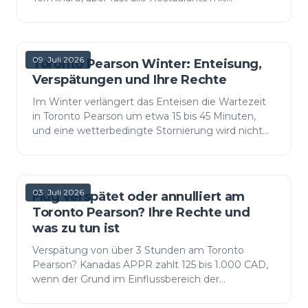
Sitzgelegenheiten befinden sich nach der
Sicherheitskontrolle. Die best…
09. Juli 2026
Toronto Pearson Winter: Enteisung,
Verspätungen und Ihre Rechte
Im Winter verlängert das Enteisen die Wartezeit
in Toronto Pearson um etwa 15 bis 45 Minuten,
und eine wetterbedingte Stornierung wird nicht
entschädigt. Die Fakten zum Enteisen, die Muster
bei Verzög…
03. Juli 2026
Flug verspätet oder annulliert am
Toronto Pearson? Ihre Rechte und
was zu tun ist
Verspätung von über 3 Stunden am Toronto
Pearson? Kanadas APPR zahlt 125 bis 1.000 CAD,
wenn der Grund im Einflussbereich der
Fluggesellschaft liegt. Die Entschädigungstabelle,