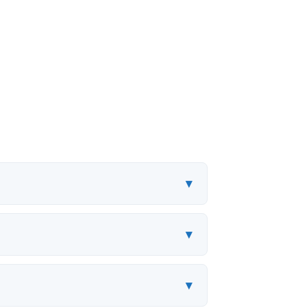
▾
▾
▾