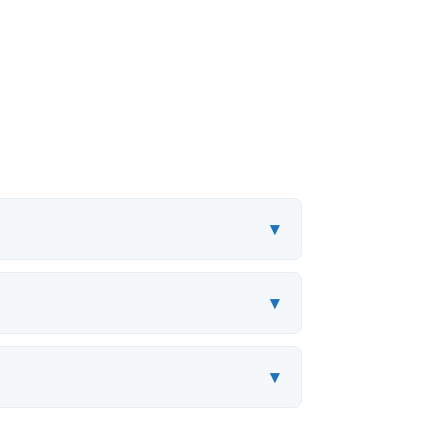
▾
▾
▾