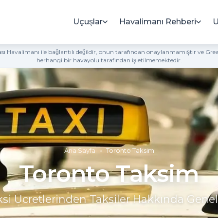
Uçuşlar
Havalimanı Rehberi
U
rası Havalimanı ile bağlantılı değildir, onun tarafından onaylanmamıştır ve Gr
herhangi bir havayolu tarafından işletilmemektedir.
Ana Sayfa
»
Toronto Taksim
Toronto Taksim
si Ücretlerinden Taksiler Hakkında Genel