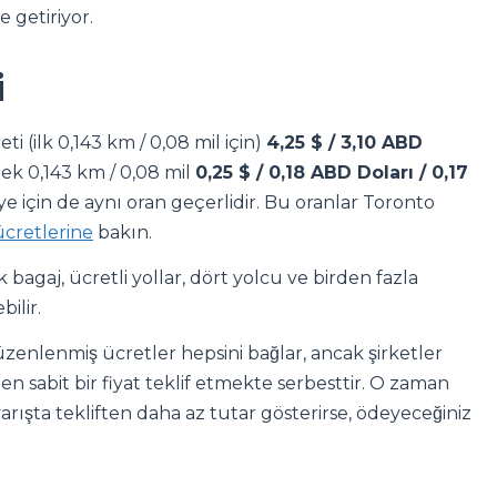
 getiriyor.
i
i (ilk 0,143 km / 0,08 mil için)
4,25 $ / 3,10 ABD
 ek 0,143 km / 0,08 mil
0,25 $ / 0,18 ABD Doları / 0,17
ye için de aynı oran geçerlidir. Bu oranlar Toronto
ücretlerine
bakın.
k bagaj, ücretli yollar, dört yolcu ve birden fazla
ilir.
Düzenlenmiş ücretler hepsini bağlar, ancak şirketler
en sabit bir fiyat teklif etmekte serbesttir. O zaman
rışta tekliften daha az tutar gösterirse, ödeyeceğiniz