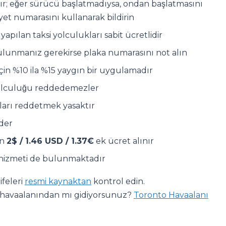
r; eğer sürücü başlatmadıysa, ondan başlatmasını
kayet numarasını kullanarak bildirin
pılan taksi yolculukları sabit ücretlidir
ulunmanız gerekirse plaka numarasını not alın
için %10 ila %15 yaygın bir uygulamadır
yolculuğu reddedemezler
uları reddetmek yasaktır
eder
in
2$ / 1.46 USD / 1.37€
ek ücret alınır
m hizmeti de bulunmaktadır
ifeleri
resmi kaynaktan
kontrol edin.
a havaalanından mı gidiyorsunuz?
Toronto Havaalanı