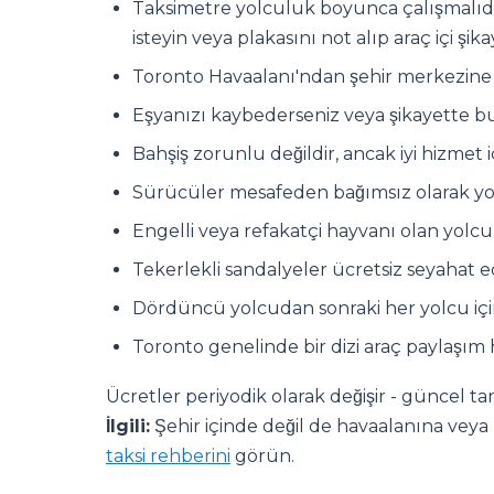
Taksimetre yolculuk boyunca çalışmalıdı
isteyin veya plakasını not alıp araç içi şi
Toronto Havaalanı'ndan şehir merkezine ya
Eşyanızı kaybederseniz veya şikayette b
Bahşiş zorunlu değildir, ancak iyi hizmet 
Sürücüler mesafeden bağımsız olarak 
Engelli veya refakatçi hayvanı olan yolc
Tekerlekli sandalyeler ücretsiz seyahat 
Dördüncü yolcudan sonraki her yolcu iç
Toronto genelinde bir dizi araç paylaşı
Ücretler periyodik olarak değişir - güncel tar
İlgili:
Şehir içinde değil de havaalanına vey
taksi rehberini
görün.