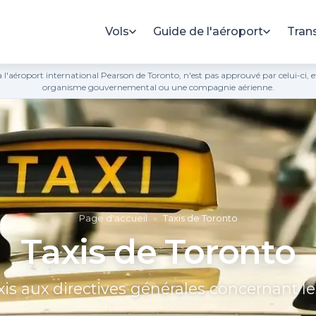
Vols
Guide de l'aéroport
Tran
ié à l'aéroport international Pearson de Toronto, n'est pas approuvé par celui-ci,
organisme gouvernemental ou une compagnie aérienne.
Page d'accueil
»
Taxis de Toronto
Taxis de Toronto
axis aux directives générales concernant le