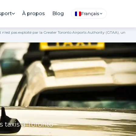
sport
À propos
Blog
Français
 et n'est pas exploité par la Greater Toronto Airports Authority (GTAA), un
s taxis à Toronto