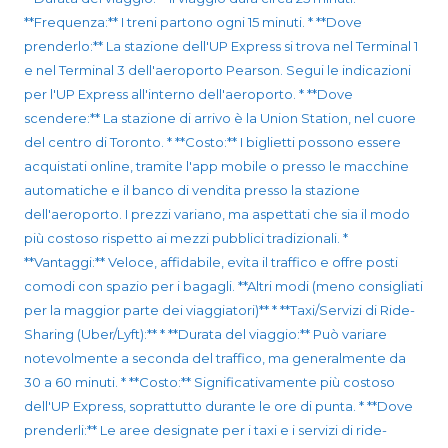
**Frequenza:** I treni partono ogni 15 minuti. * **Dove
prenderlo:** La stazione dell'UP Express si trova nel Terminal 1
e nel Terminal 3 dell'aeroporto Pearson. Segui le indicazioni
per l'UP Express all'interno dell'aeroporto. * **Dove
scendere:** La stazione di arrivo è la Union Station, nel cuore
del centro di Toronto. * **Costo:** I biglietti possono essere
acquistati online, tramite l'app mobile o presso le macchine
automatiche e il banco di vendita presso la stazione
dell'aeroporto. I prezzi variano, ma aspettati che sia il modo
più costoso rispetto ai mezzi pubblici tradizionali. *
**Vantaggi:** Veloce, affidabile, evita il traffico e offre posti
comodi con spazio per i bagagli. **Altri modi (meno consigliati
per la maggior parte dei viaggiatori)** * **Taxi/Servizi di Ride-
Sharing (Uber/Lyft):** * **Durata del viaggio:** Può variare
notevolmente a seconda del traffico, ma generalmente da
30 a 60 minuti. * **Costo:** Significativamente più costoso
dell'UP Express, soprattutto durante le ore di punta. * **Dove
prenderli:** Le aree designate per i taxi e i servizi di ride-