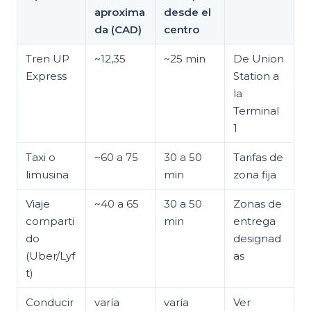
aproxima
desde el
da (CAD)
centro
Tren UP
~12,35
~25 min
De Union
Express
Station a
la
Terminal
1
Taxi o
~60 a 75
30 a 50
Tarifas de
limusina
min
zona fija
Viaje
~40 a 65
30 a 50
Zonas de
comparti
min
entrega
do
designad
(Uber/Lyf
as
t)
Conducir
varía
varía
Ver