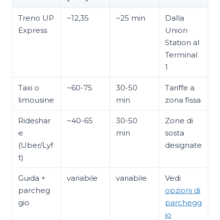
Treno UP
~12,35
~25 min
Dalla
Express
Union
Station al
Terminal
1
Taxi o
~60-75
30-50
Tariffe a
limousine
min
zona fissa
Rideshar
~40-65
30-50
Zone di
e
min
sosta
(Uber/Lyf
designate
t)
Guida +
variabile
variabile
Vedi
parcheg
opzioni di
gio
parchegg
io