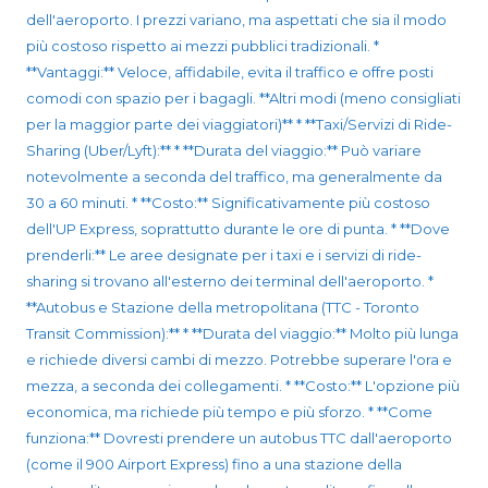
dell'aeroporto. I prezzi variano, ma aspettati che sia il modo
più costoso rispetto ai mezzi pubblici tradizionali. *
**Vantaggi:** Veloce, affidabile, evita il traffico e offre posti
comodi con spazio per i bagagli. **Altri modi (meno consigliati
per la maggior parte dei viaggiatori)** * **Taxi/Servizi di Ride-
Sharing (Uber/Lyft):** * **Durata del viaggio:** Può variare
notevolmente a seconda del traffico, ma generalmente da
30 a 60 minuti. * **Costo:** Significativamente più costoso
dell'UP Express, soprattutto durante le ore di punta. * **Dove
prenderli:** Le aree designate per i taxi e i servizi di ride-
sharing si trovano all'esterno dei terminal dell'aeroporto. *
**Autobus e Stazione della metropolitana (TTC - Toronto
Transit Commission):** * **Durata del viaggio:** Molto più lunga
e richiede diversi cambi di mezzo. Potrebbe superare l'ora e
mezza, a seconda dei collegamenti. * **Costo:** L'opzione più
economica, ma richiede più tempo e più sforzo. * **Come
funziona:** Dovresti prendere un autobus TTC dall'aeroporto
(come il 900 Airport Express) fino a una stazione della