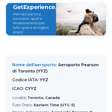
GetExperience.com
Mercato per tour,
escursioni, sport e
intrattenimento per
tutti i gusti e ai migliori
prezzi.
Nome dell'aeroporto
:
Aeroporto Pearson
di Toronto (YYZ)
Codice IATA
:
YYZ
ICAO
:
CYYZ
Località
:
Toronto, Canada
Fuso Orario
:
Eastern Time (UTC-5)