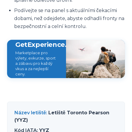
správné odletové úrovni.
Podívejte se na panel s aktuálními čekacími
dobami, než odejdete, abyste odhadli fronty na
bezpečnostní a celní kontrolu.
GetExperience.com
Marketplace pro
výlety, exkurze, sport
a zábavu pro každý
vkus a za nejlepší
ceny.
Název letiště
:
Letiště Toronto Pearson
(YYZ)
Kód IATA
:
YYZ