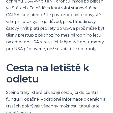
ochranu USA vyřídíte v Torontu, nikoli po přistání
ve Státech. To přidává kontrolní stanoviště po
CATSA, kde předložíte pas a zodpovíte obvyklé
vstupní otázky. To je důvod, proč tříhodinový
časový limit platí pro lety do USA a proč může být
těsný přestup z příchozího mezinárodního letu
na odlet do USA stresující. Mějte své dokumenty
pro USA připravené, než se zařadíte do fronty.
Cesta na letiště k
odletu
Stejné trasy, které přivádějí cestující do centra,
fungují i ​​opačně. Podrobné informace o cenách a
trasách pokrývají všechny možnosti; tabulka je
rychlá verze.