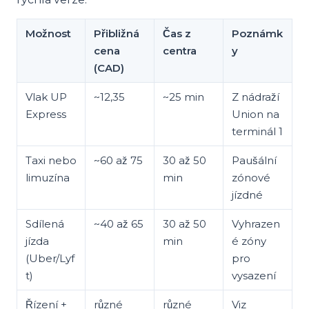
Možnost
Přibližná
Čas z
Poznámk
cena
centra
y
(CAD)
Vlak UP
~12,35
~25 min
Z nádraží
Express
Union na
terminál 1
Taxi nebo
~60 až 75
30 až 50
Paušální
limuzína
min
zónové
jízdné
Sdílená
~40 až 65
30 až 50
Vyhrazen
jízda
min
é zóny
(Uber/Lyf
pro
t)
vysazení
Řízení +
různé
různé
Viz