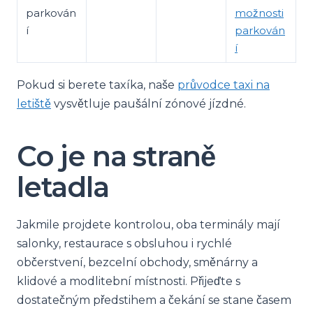
parkován
možnosti
í
parkován
í
Pokud si berete taxíka, naše
průvodce taxi na
letiště
vysvětluje paušální zónové jízdné.
Co je na straně
letadla
Jakmile projdete kontrolou, oba terminály mají
salonky, restaurace s obsluhou i rychlé
občerstvení, bezcelní obchody, směnárny a
klidové a modlitební místnosti. Přijeďte s
dostatečným předstihem a čekání se stane časem