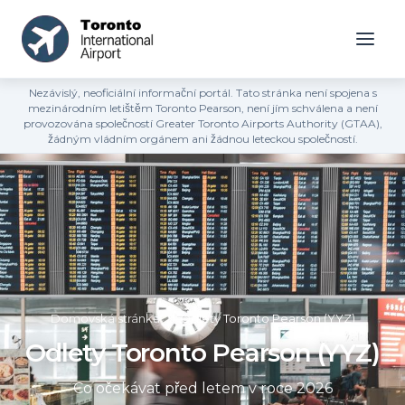
Nezávislý, neoficiální informační portál. Tato stránka není spojena s
mezinárodním letištěm Toronto Pearson, není jím schválena a není
provozována společností Greater Toronto Airports Authority (GTAA),
žádným vládním orgánem ani žádnou leteckou společností.
Domovská stránka
»
Odlety Toronto Pearson (YYZ)
Odlety Toronto Pearson (YYZ)
Co očekávat před letem v roce 2026