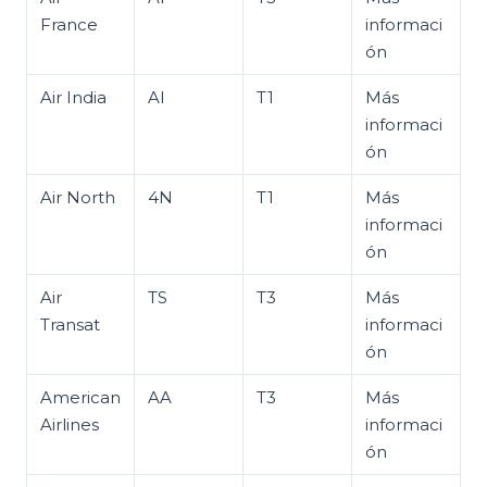
France
informaci
ón
Air India
AI
T1
Más
informaci
ón
Air North
4N
T1
Más
informaci
ón
Air
TS
T3
Más
Transat
informaci
ón
American
AA
T3
Más
Airlines
informaci
ón