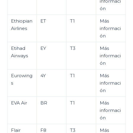
informaci
ón
Ethiopian
ET
T1
Más
Airlines
informaci
ón
Etihad
EY
T3
Más
Airways
informaci
ón
Eurowing
4Y
T1
Más
s
informaci
ón
EVA Air
BR
T1
Más
informaci
ón
Flair
F8
T3
Más