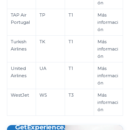
ón
TAP Air
TP
T1
Más
Portugal
informaci
ón
Turkish
TK
T1
Más
Airlines
informaci
ón
United
UA
T1
Más
Airlines
informaci
ón
WestJet
WS
T3
Más
informaci
ón
GetExperience.com