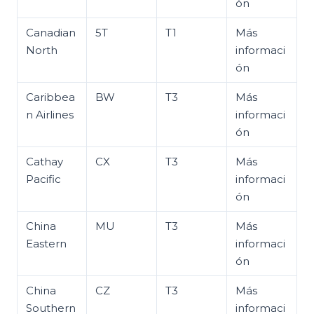
ón
Canadian
5T
T1
Más
North
informaci
ón
Caribbea
BW
T3
Más
n Airlines
informaci
ón
Cathay
CX
T3
Más
Pacific
informaci
ón
China
MU
T3
Más
Eastern
informaci
ón
China
CZ
T3
Más
Southern
informaci