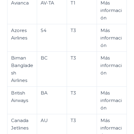
Avianca
AV-TA
T1
Más
informaci
ón
Azores
S4
T3
Más
Airlines
informaci
ón
Biman
BC
T3
Más
Banglade
informaci
sh
ón
Airlines
British
BA
T3
Más
Airways
informaci
ón
Canada
AU
T3
Más
Jetlines
informaci