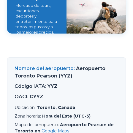
Mercado de tours,
excursiones,
deportes y
entretenimiento para
todos los gustos y a
los mejores precios.
Nombre del aeropuerto
:
Aeropuerto
Toronto Pearson (YYZ)
Código IATA
:
YYZ
OACI
:
CYYZ
Ubicación
:
Toronto, Canadá
Zona horaria
:
Hora del Este (UTC-5)
Mapa del aeropuerto
:
Aeropuerto Pearson de
Toronto en
Google Maps