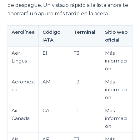
de despegue. Un vistazo rápido a la lista ahora te
ahorrará un apuro más tarde en la acera.
Aerolínea
Código
Terminal
Sitio web
IATA
oficial
Aer
EI
T3
Más
Lingus
informaci
ón
Aeromexi
AM
T3
Más
co
informaci
ón
Air
CA
T1
Más
Canada
informaci
ón
Air
AF
T3
Más