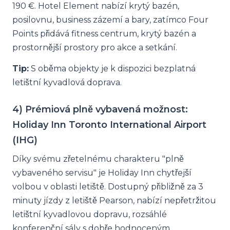
190 €. Hotel Element nabízí krytý bazén,
posilovnu, business zázemí a bary, zatímco Four
Points přidává fitness centrum, krytý bazén a
prostornější prostory pro akce a setkání.
Tip:
S oběma objekty je k dispozici bezplatná
letištní kyvadlová doprava.
4) Prémiová plně vybavená možnost:
Holiday Inn Toronto International Airport
(IHG)
Díky svému zřetelnému charakteru "plně
vybaveného servisu" je Holiday Inn chytřejší
volbou v oblasti letiště. Dostupný přibližně za 3
minuty jízdy z letiště Pearson, nabízí nepřetržitou
letištní kyvadlovou dopravu, rozsáhlé
konferenční sály s dobře hodnoceným