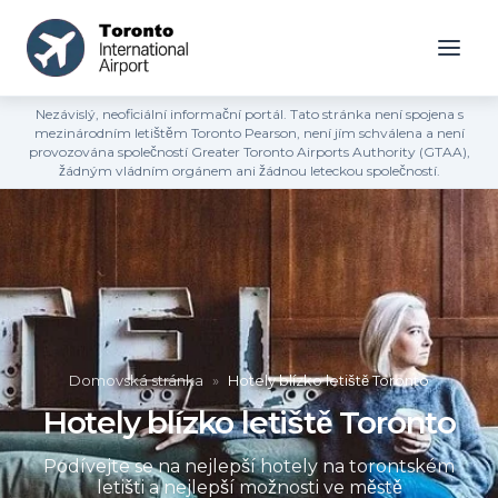
Nezávislý, neoficiální informační portál. Tato stránka není spojena s
mezinárodním letištěm Toronto Pearson, není jím schválena a není
provozována společností Greater Toronto Airports Authority (GTAA),
žádným vládním orgánem ani žádnou leteckou společností.
Domovská stránka
»
Hotely blízko letiště Toronto
Hotely blízko letiště Toronto
Podívejte se na nejlepší hotely na torontském
letišti a nejlepší možnosti ve městě