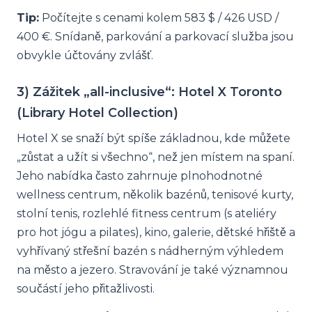
Tip:
Počítejte s cenami kolem 583 $ / 426 USD /
400 €. Snídaně, parkování a parkovací služba jsou
obvykle účtovány zvlášť.
3) Zážitek „all-inclusive“: Hotel X Toronto
(Library Hotel Collection)
Hotel X se snaží být spíše základnou, kde můžete
„zůstat a užít si všechno“, než jen místem na spaní.
Jeho nabídka často zahrnuje plnohodnotné
wellness centrum, několik bazénů, tenisové kurty,
stolní tenis, rozlehlé fitness centrum (s ateliéry
pro hot jógu a pilates), kino, galerie, dětské hřiště a
vyhřívaný střešní bazén s nádherným výhledem
na město a jezero. Stravování je také významnou
součástí jeho přitažlivosti.