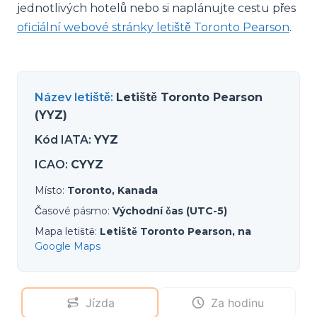
jednotlivých hotelů nebo si naplánujte cestu přes
oficiální webové stránky letiště Toronto Pearson
.
Název letiště
:
Letiště Toronto Pearson
(YYZ)
Kód IATA
:
YYZ
ICAO
:
CYYZ
Místo
:
Toronto, Kanada
Časové pásmo
:
Východní čas (UTC-5)
Mapa letiště
:
Letiště Toronto Pearson, na
Google Maps