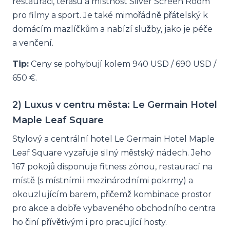
restauraci, terasu a místnost Silver Screen Room
pro filmy a sport. Je také mimořádně přátelský k
domácím mazlíčkům a nabízí služby, jako je péče
a venčení.
Tip:
Ceny se pohybují kolem 940 USD / 690 USD /
650 €.
2) Luxus v centru města: Le Germain Hotel
Maple Leaf Square
Stylový a centrální hotel Le Germain Hotel Maple
Leaf Square vyzařuje silný městský nádech. Jeho
167 pokojů disponuje fitness zónou, restaurací na
místě (s místními i mezinárodními pokrmy) a
okouzlujícím barem, přičemž kombinace prostor
pro akce a dobře vybaveného obchodního centra
ho činí přívětivým i pro pracující hosty.