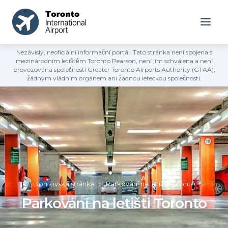
Nezávislý, neoficiální informační portál. Tato stránka není spojena s
mezinárodním letištěm Toronto Pearson, není jím schválena a není
provozována společností Greater Toronto Airports Authority (GTAA),
žádným vládním orgánem ani žádnou leteckou společností.
Domovská stránka
»
Parkování na letišti Toronto
Parkování na letišti Toronto