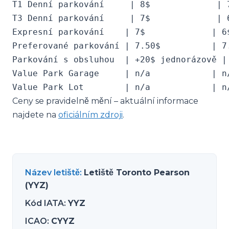
T1 Denní parkování     | 8$             | 
T3 Denní parkování     | 7$             | 
Expresní parkování    | 7$             | 6
Preferované parkování | 7.50$          | 7
Parkování s obsluhou  | +20$ jednorázově |
Value Park Garage     | n/a            | n
Ceny se pravidelně mění – aktuální informace
najdete na
oficiálním zdroji
.
Název letiště
:
Letiště Toronto Pearson
(YYZ)
Kód IATA
:
YYZ
ICAO
:
CYYZ