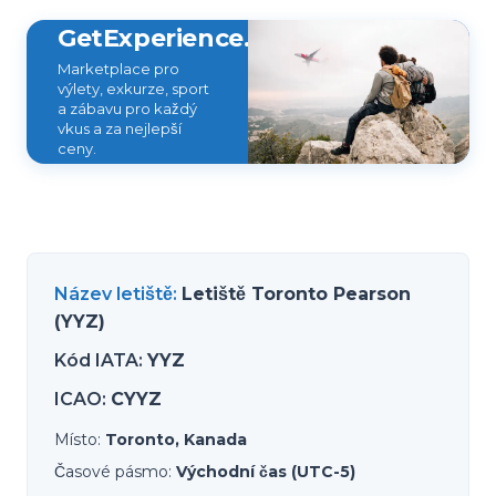
GetExperience.com
Marketplace pro
výlety, exkurze, sport
a zábavu pro každý
vkus a za nejlepší
ceny.
Název letiště
:
Letiště Toronto Pearson
(YYZ)
Kód IATA
:
YYZ
ICAO
:
CYYZ
Místo
:
Toronto, Kanada
Časové pásmo
:
Východní čas (UTC-5)