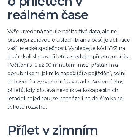
o příletech v
reálném čase
Výše uvedená tabule načítá živá data, ale nej
přesnější zprávou o číslech bran a pásů je aplikace
vaší letecké společnosti. Vyhledejte kód YYZ na
jakémkoli sledovači letů a sledujte příletovou část.
Počítání s 15 až 60 minutami mezi přistáním a
obrubníkem, jakmile započítáte pojíždění, celní
odbavení a vyzvednutí zavazadel. Večerní vlny
příletů, kdy přistává několik velkokapacitních
letadel najednou, se nacházejí na delším konci
tohoto rozsahu.
Přílet v zimním