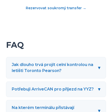
Rezervovat soukromý transfer
→
FAQ
Jak dlouho trvá projít celní kontrolou na
▾
letišti Toronto Pearson?
▾
Potřebuji ArriveCAN pro příjezd na YYZ?
Na kterém terminálu přistávají
▾