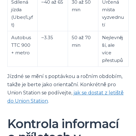
Sdílená
~40 až 65
30 až 50
Určená
jízda
min
místa
(Uber/Lyf
vyzvednu
t)
tí
Autobus
~3.35
50 až 70
Nejlevněj
TTC 900
min
ší, ale
+ metro
více
přestupů
Jízdné se mění s poptávkou a ročním obdobím,
takže je berte jako orientační. Konkrétně pro
Union Station se podívejte,
jak se dostat z letiště
do Union Station
.
Kontrola informací