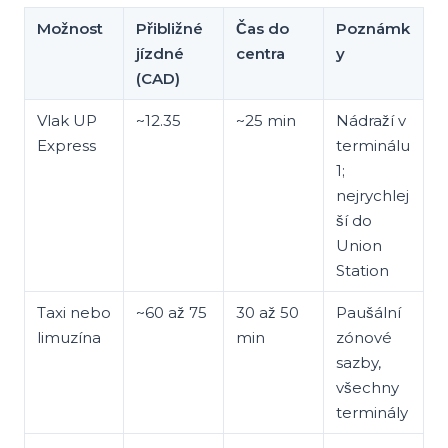
Možnost
Přibližné
Čas do
Poznámk
jízdné
centra
y
(CAD)
Vlak UP
~12.35
~25 min
Nádraží v
Express
terminálu
1;
nejrychlej
ší do
Union
Station
Taxi nebo
~60 až 75
30 až 50
Paušální
limuzína
min
zónové
sazby,
všechny
terminály