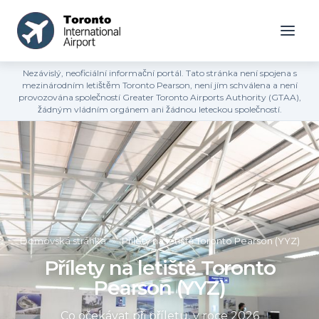
Nezávislý, neoficiální informační portál. Tato stránka není spojena s
mezinárodním letištěm Toronto Pearson, není jím schválena a není
provozována společností Greater Toronto Airports Authority (GTAA),
žádným vládním orgánem ani žádnou leteckou společností.
Domovská stránka
»
Přílety na letiště Toronto Pearson (YYZ)
Přílety na letiště Toronto
Pearson (YYZ)
Co očekávat při příletu, v roce 2026