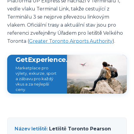
Platforma UP Express se nachází v Terminálu 1,
vedle vlaku Terminal Link, takže cestující z
Terminálu 3 se nejprve převezou linkovým
vlakem. Oficiální trasy a aktuální stav jsou pro
referenci zveřejněny Úřadem pro letiště Velkého
Toronta (
Greater Toronto Airports Authority
).
GetExperience.com
Marketplace pro
výlety, exkurze, sport
a zábavu pro každý
vkus a za nejlepší
ceny.
Název letiště
:
Letiště Toronto Pearson