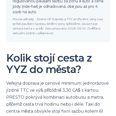
regulovanou paušální sazbu za zónu a auto a cena
jízdy (ride-hail) je odhadovaná, obě jsou až pro 4
osob na auto.
Pouze odhady · Jízdné UP Express a TTC je oficiální; ceny taxi
se řídí paušální sazbou letištní zóny (přibližné; závazná je
cenová karta v autě). Aktualizováno 2026-06-10. Ověřte si
aktuální jízdné u přepravce.
Kolik stojí cesta z
YYZ do města?
Veřejná doprava je cenové minimum: jednorázové
jízdné TTC ve výši přibližně 3,30 CA$ s kartou
PRESTO pokrývá kombinaci autobusu a metra,
přičemž cesta trvá hodinu nebo i déle. Taxi do
centra města obvykle stojí fixní sazbu kolem 61