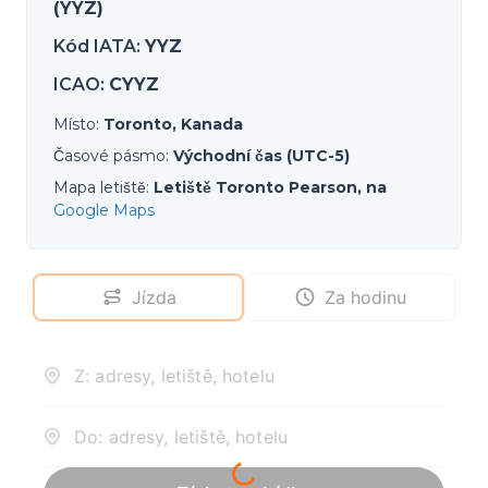
(YYZ)
Kód IATA
:
YYZ
ICAO
:
CYYZ
Místo
:
Toronto, Kanada
Časové pásmo
:
Východní čas (UTC-5)
Mapa letiště
:
Letiště Toronto Pearson, na
Google Maps