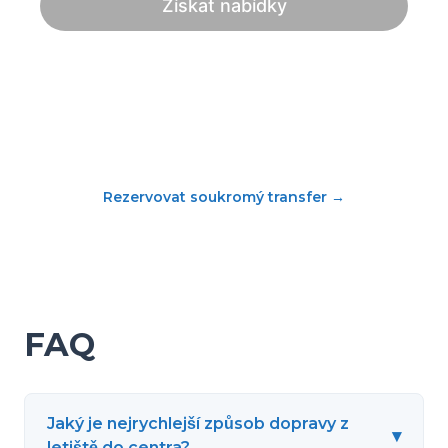
Rezervovat soukromý transfer
→
FAQ
Jaký je nejrychlejší způsob dopravy z
▾
letiště do centra?