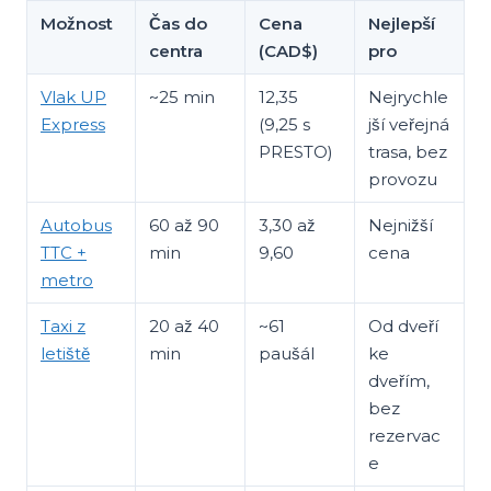
Možnost
Čas do
Cena
Nejlepší
centra
(CAD$)
pro
Vlak UP
~25 min
12,35
Nejrychle
Express
(9,25 s
jší veřejná
PRESTO)
trasa, bez
provozu
Autobus
60 až 90
3,30 až
Nejnižší
TTC +
min
9,60
cena
metro
Taxi z
20 až 40
~61
Od dveří
letiště
min
paušál
ke
dveřím,
bez
rezervac
e