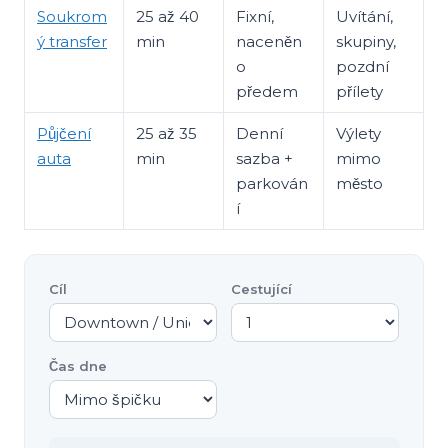
Soukrom
25 až 40
Fixní,
Uvítání,
ý transfer
min
naceněn
skupiny,
o
pozdní
předem
přílety
Půjčení
25 až 35
Denní
Výlety
auta
min
sazba +
mimo
parkován
město
í
Cíl
Cestující
Čas dne