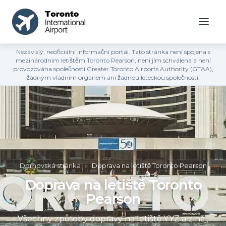
Nezávislý, neoficiální informační portál. Tato stránka není spojena s
mezinárodním letištěm Toronto Pearson, není jím schválena a není
provozována společností Greater Toronto Airports Authority (GTAA),
žádným vládním orgánem ani žádnou leteckou společností.
Domovská stránka
»
Doprava na letiště Toronto Pearson
Doprava na letiště Toronto
Pearson
Všechny způsoby dopravy na letiště YYZ a z něj,