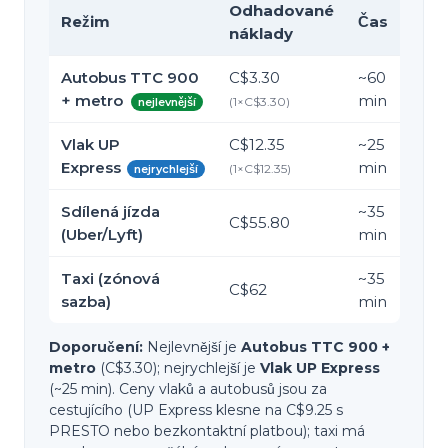
Odhadované
Režim
Čas
náklady
Autobus TTC 900
C$3.30
~
60
+ metro
min
(
1
×
C$3.30
)
nejlevnější
Vlak UP
C$12.35
~
25
Express
min
(
1
×
C$12.35
)
nejrychlejší
Sdílená jízda
~
35
C$55.80
(Uber/Lyft)
min
Taxi (zónová
~
35
C$62
sazba)
min
Doporučení:
Nejlevnější je
Autobus TTC 900 +
metro
(C$3.30); nejrychlejší je
Vlak UP Express
(~25 min). Ceny vlaků a autobusů jsou za
cestujícího (UP Express klesne na C$9.25 s
PRESTO nebo bezkontaktní platbou); taxi má