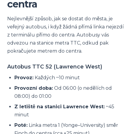
centra
Nejlevnější způsob, jak se dostat do města, je
veřejný autobus, i když žádná přímá linka nejezdí
z terminálu přímo do centra. Autobusy vás
odvezou na stanice metra TTC, odkud pak
pokračujete metrem do centra.
Autobus TTC 52 (Lawrence West)
Provoz:
Každých ~10 minut
Provozní doba:
Od 06:00 (o nedělích od
08:00) do 01:00
Z letiště na stanici Lawrence West:
~45
minut
Poté:
Linka metra 1 (Yonge–University) směr
Finch do centra (cca +25 minut)