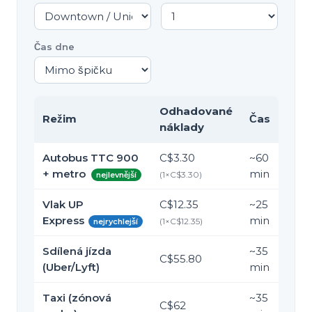
Čas dne
Odhadované
Režim
Čas
náklady
Autobus TTC 900
C$3.30
~
60
+ metro
min
(
1
×
C$3.30
)
nejlevnější
Vlak UP
C$12.35
~
25
Express
min
(
1
×
C$12.35
)
nejrychlejší
Sdílená jízda
~
35
C$55.80
(Uber/Lyft)
min
Taxi (zónová
~
35
C$62