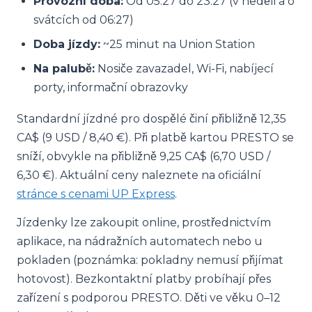
Provozní doba:
Od 05:27 do 23:27 (v neděli a o
svátcích od 06:27)
Doba jízdy:
~25 minut na Union Station
Na palubě:
Nosiče zavazadel, Wi-Fi, nabíjecí
porty, informační obrazovky
Standardní jízdné pro dospělé činí přibližně 12,35
CA$ (9 USD / 8,40 €). Při platbě kartou PRESTO se
sníží, obvykle na přibližně 9,25 CA$ (6,70 USD /
6,30 €). Aktuální ceny naleznete na oficiální
stránce s cenami UP Express
.
Jízdenky lze zakoupit online, prostřednictvím
aplikace, na nádražních automatech nebo u
pokladen (poznámka: pokladny nemusí přijímat
hotovost). Bezkontaktní platby probíhají přes
zařízení s podporou PRESTO. Děti ve věku 0–12