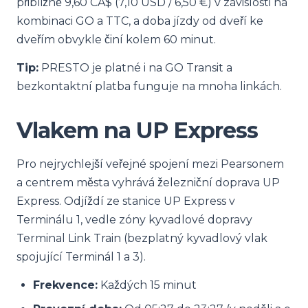
přibližně 9,60 CA$ (7,10 USD / 6,50 €) v závislosti na
kombinaci GO a TTC, a doba jízdy od dveří ke
dveřím obvykle činí kolem 60 minut.
Tip:
PRESTO je platné i na GO Transit a
bezkontaktní platba funguje na mnoha linkách.
Vlakem na UP Express
Pro nejrychlejší veřejné spojení mezi Pearsonem
a centrem města vyhrává železniční doprava UP
Express. Odjíždí ze stanice UP Express v
Terminálu 1, vedle zóny kyvadlové dopravy
Terminal Link Train (bezplatný kyvadlový vlak
spojující Terminál 1 a 3).
Frekvence:
Každých 15 minut