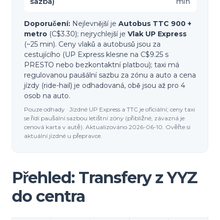
sazba)
min
Doporučení:
Nejlevnější je
Autobus TTC 900 +
metro
(C$3.30); nejrychlejší je
Vlak UP Express
(~25 min). Ceny vlaků a autobusů jsou za
cestujícího (UP Express klesne na C$9.25 s
PRESTO nebo bezkontaktní platbou); taxi má
regulovanou paušální sazbu za zónu a auto a cena
jízdy (ride-hail) je odhadovaná, obě jsou až pro 4
osob na auto.
Pouze odhady · Jízdné UP Express a TTC je oficiální; ceny taxi
se řídí paušální sazbou letištní zóny (přibližné; závazná je
cenová karta v autě). Aktualizováno 2026-06-10. Ověřte si
aktuální jízdné u přepravce.
Přehled: Transfery z YYZ
do centra