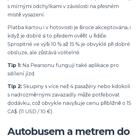
s mírnými odchylkami v závislosti na přesném
místě vysazení.
Platba kartou i v hotovosti je široce akceptována, i
když je dobré si to předem ověřit u řidiče.
Spropitné ve výši 10 % až 15 % je obvyklé při dobré
obsluze, ale zůstává volitelné.
Tip 1:
Na Pearsonu fungují také aplikace pro
sdílení jízd.
Tip 2:
Skupiny s více než 4 pasažéry nebo kdokoli
s nadrozměrnými zavazadly může potřebovat
dodávku, což obvykle navyšuje cenu přibližně o 15
CA$ (11 USD / 10 €).
Autobusem a metrem do