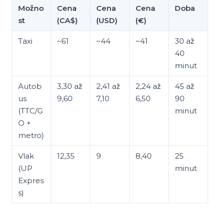
Možno
Cena
Cena
Cena
Doba
st
(CA$)
(USD)
(€)
Taxi
~61
~44
~41
30 až
40
minut
Autob
3,30 až
2,41 až
2,24 až
45 až
us
9,60
7,10
6,50
90
(TTC/G
minut
O +
metro)
Vlak
12,35
9
8,40
25
(UP
minut
Expres
s)