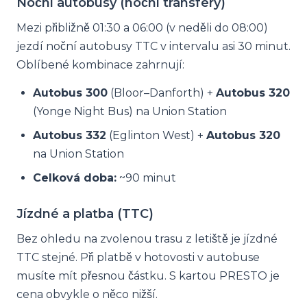
Noční autobusy (noční transfery)
Mezi přibližně 01:30 a 06:00 (v neděli do 08:00)
jezdí noční autobusy TTC v intervalu asi 30 minut.
Oblíbené kombinace zahrnují:
Autobus 300
(Bloor–Danforth) +
Autobus 320
(Yonge Night Bus) na Union Station
Autobus 332
(Eglinton West) +
Autobus 320
na Union Station
Celková doba:
~90 minut
Jízdné a platba (TTC)
Bez ohledu na zvolenou trasu z letiště je jízdné
TTC stejné. Při platbě v hotovosti v autobuse
musíte mít přesnou částku. S kartou PRESTO je
cena obvykle o něco nižší.