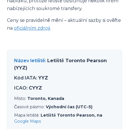
nabídku, protože letiště obsluhuje několik firem
nabízejících soukromé transfery.
Ceny se pravidelně mění – aktuální sazby si ověřte
na
oficiálním zdroji
.
Název letiště
:
Letiště Toronto Pearson
(YYZ)
Kód IATA
:
YYZ
ICAO
:
CYYZ
Místo
:
Toronto, Kanada
Časové pásmo
:
Východní čas (UTC-5)
Mapa letiště
:
Letiště Toronto Pearson, na
Google Maps