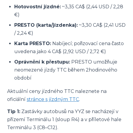
Hotovostní jízdné:
~3,35 CA$ (2,44 USD / 2,28
€)
PRESTO (karta/jízdenka):
~3,30 CA$ (2,41 USD
/ 2,24 €)
Karta PRESTO:
Nabíjecí; pořizovací cena často
uvedena jako 4 CA$ (2,92 USD / 2,72 €)
Oprávnění k přestupu:
PRESTO umožňuje
neomezené jízdy TTC během 2hodinového
období
Aktuální ceny jízdného TTC naleznete na
oficiální
stránce s jízdným TTC
.
Tip 1:
Zastávky autobusů na YYZ se nacházejí v
přízemí Terminálu 1 (sloup R4) a v příletové hale
Terminálu 3 (C8–C12).