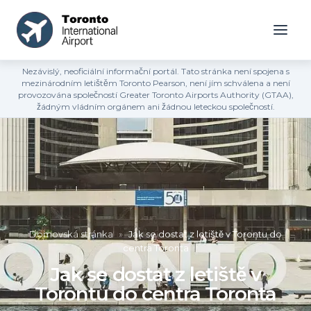
Nezávislý, neoficiální informační portál. Tato stránka není spojena s
mezinárodním letištěm Toronto Pearson, není jím schválena a není
provozována společností Greater Toronto Airports Authority (GTAA),
žádným vládním orgánem ani žádnou leteckou společností.
Domovská stránka
»
Jak se dostat z letiště v Torontu do
centra Toronta
Jak se dostat z letiště v
Torontu do centra Toronta