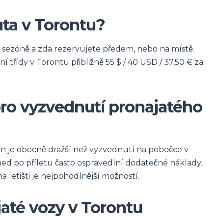
uta v Torontu?
, sezóně a zda rezervujete předem, nebo na místě.
 třídy v Torontu přibližně 55 $ / 40 USD / 37,50 € za
pro vyzvednutí pronajatého
on je obecně dražší než vyzvednutí na pobočce v
ed po příletu často ospravedlní dodatečné náklady.
 letišti je nejpohodlnější možností.
jaté vozy v Torontu