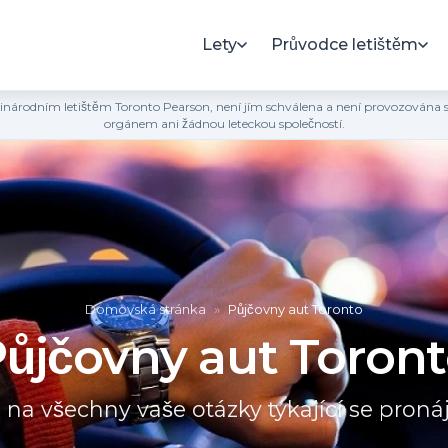
Lety
Průvodce letištěm
mezinárodním letištěm Toronto Pearson, není jím schválena a není provozován
orgánem ani žádnou leteckou společností.
Domovská stránka
»
Půjčovny aut Toronto
ůjčovny aut Toron
na všechny vaše otázky týkající se pron