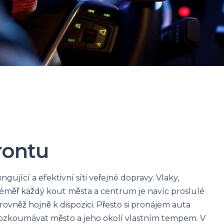
rontu
ující a efektivní síti veřejné dopravy. Vlaky,
téměř každý kout města a centrum je navíc proslulé
rovněž hojně k dispozici. Přesto si pronájem auta
e prozkoumávat město a jeho okolí vlastním tempem. V