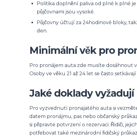
Politika doplnění paliva od plné k plné j
půjčovnami jsou vysoké.
Půjčovny účtují za 24hodinové bloky, tak
den.
Minimální věk pro pro
Pro pronájem auta zde musíte dosáhnout věk
Osoby ve věku 21 až 24 let se často setkávaj
Jaké doklady vyžadují
Pro vyzvednutí pronajatého auta si vezměte
datem pronájmu, pas nebo občanský průkaz a
si připravte potvrzení o rezervaci. Řidiči, je
potřebovat také mezinárodní řidičský průkaz