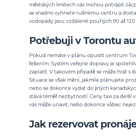
městských limitech vás mohou potrápit zác
se snadno vyhnete rušnému centru a dostane
vodopády jsou vzdálené pouhých 90 až 120 
Potřebuji v Torontu au
Pokud nemáte v plánu opustit centrum Tor
řešením. Systém veřejné dopravy je spolehlivý
zaplatit. V takovém případě se může hrát s d
Situace se však mění, jakmile plánujete pro
nebo se dokonce vydat do jiných kanadských 
stává téměř nezbytností. Ceny taxi za delší
vás může unavit, nebo dokonce vůbec nejezd
Jak rezervovat pronáj