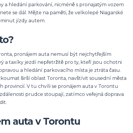
py a hledání parkování, nicméně s pronajatým vozem
te se dál. Mějte na paměti, že velkolepé Niagarské
minut jízdy autem.
to?
onta, pronájem auta nemusí být nejchytřejším
 a taxíky jezdí nepřetržitě pro ty, kteří jsou ochotni
opravou a hledání parkovacího místa je ztráta času.
zkoumat širší oblast Toronta, navštívit sousední města
provincií. V tu chvíli se pronájem auta v Torontu
 vzdálenosti prudce stoupají, zatímco veřejná doprava
it.
em auta v Torontu