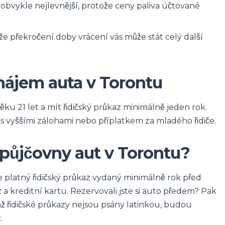
e obvykle nejlevnější, protože ceny paliva účtované
že překročení doby vrácení vás může stát celý další
nájem auta v Torontu
u 21 let a mít řidičský průkaz minimálně jeden rok.
í s vyššími zálohami nebo příplatkem za mladého řidiče.
 půjčovny aut v Torontu?
 platný řidičský průkaz vydaný minimálně rok před
 kreditní kartu. Rezervovali jste si auto předem? Pak
jichž řidičské průkazy nejsou psány latinkou, budou
.