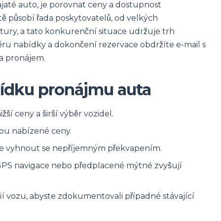
jaté auto, je porovnat ceny a dostupnost
tě působí řada poskytovatelů, od velkých
ury, a tato konkurenční situace udržuje trh
ru nabídky a dokončení rezervace obdržíte e-mail s
na pronájem.
abídku pronájmu auta
ší ceny a širší výběr vozidel.
 jsou nabízené ceny.
e vyhnout se nepříjemným překvapením.
i, GPS navigace nebo předplacené mýtné zvyšují
fií vozu, abyste zdokumentovali případné stávající