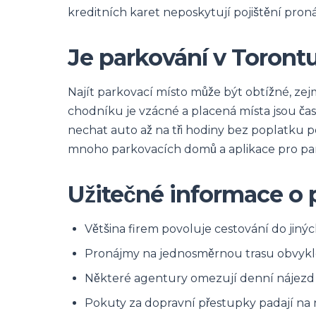
kreditních karet neposkytují pojištění proná
Je parkování v Toront
Najít parkovací místo může být obtížné, ze
chodníku je vzácné a placená místa jsou ča
nechat auto až na tři hodiny bez poplatku po
mnoho parkovacích domů a aplikace pro pa
Užitečné informace o 
Většina firem povoluje cestování do jinýc
Pronájmy na jednosměrnou trasu obvykl
Některé agentury omezují denní nájezd k
Pokuty za dopravní přestupky padají na ná