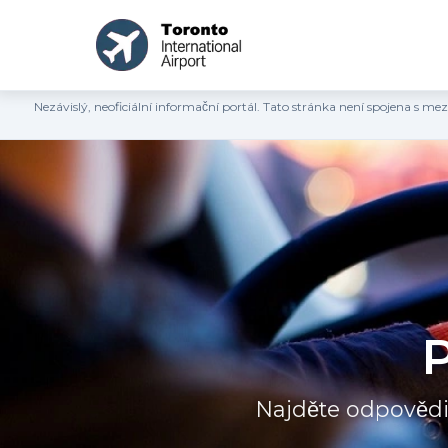
Nezávislý, neoficiální informační portál. Tato stránka není spojena s 
P
Najděte odpovědi 