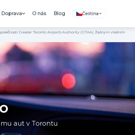
Doprava
O nás
Blog
Čeština
a společností Greater Toronto Airports Authority (GTAA), žádným vládním
to
ájmu aut v Torontu