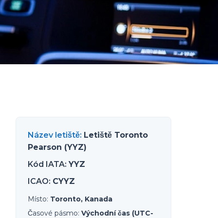
Název letiště
:
Letiště Toronto
Pearson (YYZ)
Kód IATA
:
YYZ
ICAO
:
CYYZ
Místo
:
Toronto, Kanada
Časové pásmo
:
Východní čas (UTC-