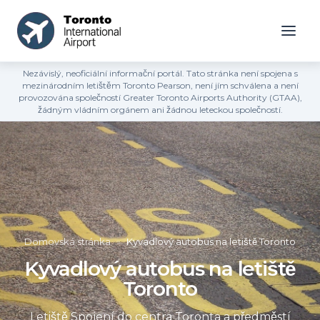
Nezávislý, neoficiální informační portál. Tato stránka není spojena s
mezinárodním letištěm Toronto Pearson, není jím schválena a není
provozována společností Greater Toronto Airports Authority (GTAA),
žádným vládním orgánem ani žádnou leteckou společností.
Domovská stránka
»
Kyvadlový autobus na letiště Toronto
Kyvadlový autobus na letiště
Toronto
Letiště Spojení do centra Toronta a předměstí