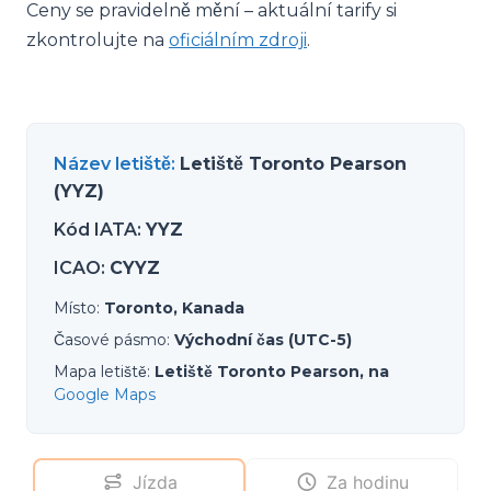
Ceny se pravidelně mění – aktuální tarify si
zkontrolujte na
oficiálním zdroji
.
Název letiště
:
Letiště Toronto Pearson
(YYZ)
Kód IATA
:
YYZ
ICAO
:
CYYZ
Místo
:
Toronto, Kanada
Časové pásmo
:
Východní čas (UTC-5)
Mapa letiště
:
Letiště Toronto Pearson, na
Google Maps