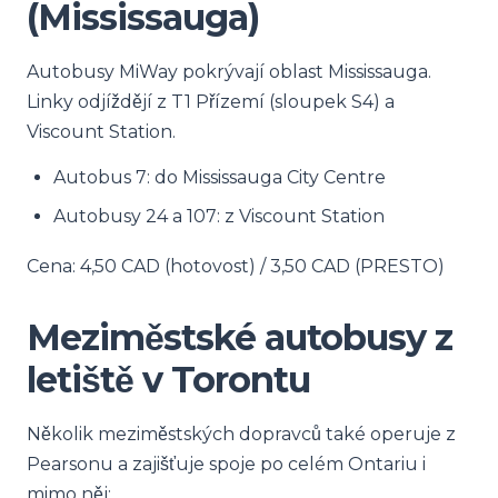
(Mississauga)
Autobusy MiWay pokrývají oblast Mississauga.
Linky odjíždějí z T1 Přízemí (sloupek S4) a
Viscount Station.
Autobus 7: do Mississauga City Centre
Autobusy 24 a 107: z Viscount Station
Cena: 4,50 CAD (hotovost) / 3,50 CAD (PRESTO)
Meziměstské autobusy z
letiště v Torontu
Několik meziměstských dopravců také operuje z
Pearsonu a zajišťuje spoje po celém Ontariu i
mimo něj: