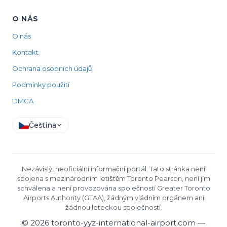
O NÁS
O nás
Kontakt
Ochrana osobních údajů
Podmínky použití
DMCA
Čeština
Nezávislý, neoficiální informační portál. Tato stránka není
spojena s mezinárodním letištěm Toronto Pearson, není jím
schválena a není provozována společností Greater Toronto
Airports Authority (GTAA), žádným vládním orgánem ani
žádnou leteckou společností.
©
2026
toronto-yyz-international-airport.com —