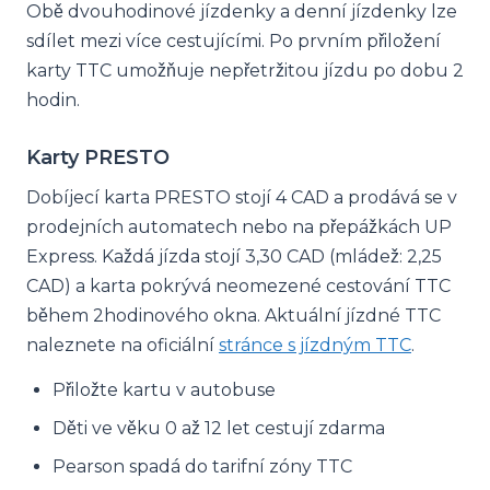
Obě dvouhodinové jízdenky a denní jízdenky lze
sdílet mezi více cestujícími. Po prvním přiložení
karty TTC umožňuje nepřetržitou jízdu po dobu 2
hodin.
Karty PRESTO
Dobíjecí karta PRESTO stojí 4 CAD a prodává se v
prodejních automatech nebo na přepážkách UP
Express. Každá jízda stojí 3,30 CAD (mládež: 2,25
CAD) a karta pokrývá neomezené cestování TTC
během 2hodinového okna. Aktuální jízdné TTC
naleznete na oficiální
stránce s jízdným TTC
.
Přiložte kartu v autobuse
Děti ve věku 0 až 12 let cestují zdarma
Pearson spadá do tarifní zóny TTC