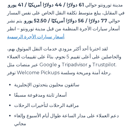
مدينة تورونتو حوالي
61 دولارًا / 44 دولارًا أمريكيًا / 41 يورو
.
في المقابل، يبلغ متوسط ​​تكلفة النقل الخاص على نفس المسار
حوالي
77 دولارًا / 56 دولارًا أمريكيًا / 52.50 يورو
. يتم نشر
أسعار سيارات الأجرة المنظمة من قبل مدينة تورونتو – انظر
.
أسعار سيارات الأجرة الرسمية
لقد اخترنا أحد أكثر مزودي خدمات النقل الموثوق بهم،
والحاصلين على أعلى تقييم 5 نجوم، بناءً على تقييمات العملاء
عبر منصات مثل Google و Tripadvisor و Trustpilot.
توفر Welcome Pickups رحلة آمنة ومريحة وسلسة.
سائقون محليون يتحدثون الإنجليزية
أسعار ثابتة ومدفوعة مسبقًا
مراقبة الرحلات لتأخيرات الرحلات
دعم العملاء على مدار الساعة طوال أيام الأسبوع وإلغاء
مجاني