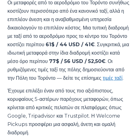
Οι μεταφορές από το αεροδρόμιο του Τορόντο συνήθως
κοστίζουν περισσότερο από ένα κανονικό ταξί, αλλά η
επιπλέον άνεση και η αναβαθμισμένη υπηρεσία
δικαιολογούν το επιπλέον κόστος. Μια τυπική διαδρομή
με ταξί από το αεροδρόμιο προς το κέντρο του Τορόντο
κοστίζει περίπου
61$ / 44 USD / 41€
. Συγκριτικά, μια
ιδιωτική μεταφορά στην ίδια διαδρομή κοστίζει κατά
μέσο όρο περίπου
77$ / 56 USD / 52,50€
. Οι
ρυθμιζόμενες τιμές ταξί της πόλης δημοσιεύονται από
την Πόλη του Τορόντο — δείτε τις επίσημες
τιμές ταξί
.
Έχουμε επιλέξει έναν από τους πιο αξιόπιστους,
κορυφαίους 5-αστέρων παρόχους μεταφορών, όπως
κρίνεται από κριτικές πελατών σε πλατφόρμες όπως
Google, Tripadvisor και Trustpilot. Η Welcome
Pickups προσφέρει μια ασφαλή, άνετη και ομαλή
διαδρομή.