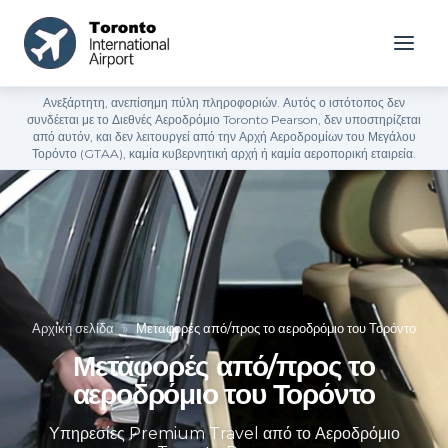
Ανεξάρτητη, ανεπίσημη πύλη πληροφοριών. Αυτός ο ιστότοπος δεν
συνδέεται με το Διεθνές Αεροδρόμιο Toronto Pearson, δεν υποστηρίζεται
από αυτόν, και δεν λειτουργεί από την Αρχή Αεροδρομίων του Μεγάλου
Τορόντο (GTAA), καμία κυβερνητική αρχή ή καμία αεροπορική εταιρεία.
Αρχική σελίδα
»
Μεταφορές από/προς το αεροδρόμιο του Τορόντο
Μεταφορές από/προς το
αεροδρόμιο του Τορόντο
Υπηρεσίες Premium Travel από το Αεροδρόμιο